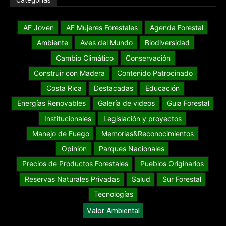
Categorías
AF Joven
AF Mujeres Forestales
Agenda Forestal
Ambiente
Aves del Mundo
Biodiversidad
Cambio Climático
Conservación
Construir con Madera
Contenido Patrocinado
Costa Rica
Destacadas
Educación
Energías Renovables
Galería de videos
Guia Forestal
Institucionales
Legislación y proyectos
Manejo de Fuego
Memorias&Reconocimientos
Opinión
Parques Nacionales
Precios de Productos Forestales
Pueblos Originarios
Reservas Naturales Privadas
Salud
Sur Forestal
Tecnologías
Valor Ambiental