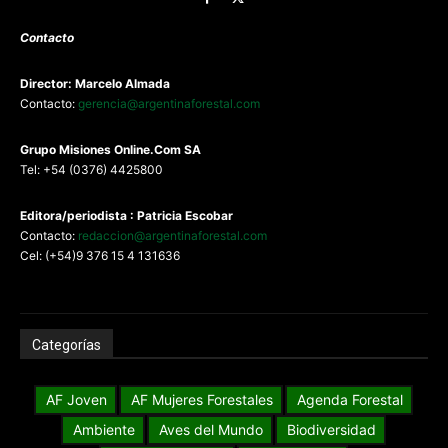
Contacto
Director: Marcelo Almada
Contacto:
gerencia@argentinaforestal.com
G
rupo Misiones
Online.Com
SA
Tel: +54 (0376) 4425800
Editora/periodista : Patricia Escobar
Contacto:
redaccion@argentinaforestal.com
Cel: (+54)9 376 15 4 131636
Categorías
AF Joven
AF Mujeres Forestales
Agenda Forestal
Ambiente
Aves del Mundo
Biodiversidad