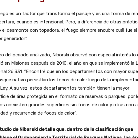
uego es un factor que transforma el paisaje y es una forma de re
bertura, cuando es intencional. Pero, a diferencia de otras prácti
el desmonte con topadora, el fuego siempre encubre cuál fue el
r generador”.
o del período analizado, Niborski observó con especial interés lo
ió en Misiones después de 2010, el año en que se implementó la 
nal 26.331: “Encontré que en los departamentos con mayor super
sque nativo persistían los focos de calor luego de la implementa
 Ley. A su vez, estos departamentos también tienen la mayor
ficie de área protegida en el formato de reservas o parques, por 
los coexisten grandes superficies sin focos de calor y otras con a
dad y recurrencia de focos de calor”.
tudio de Niborski detalla que, dentro de la clasificación que
blece el Ordenamiento Territorial de Bosques Nativos, las á