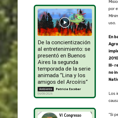
Misio
por e
Míni
uso.
En b
De la concientización
Agro
al entretenimiento: se
impl
presentó en Buenos
2010
Aires la segunda
III-
temporada de la serie
no i
animada “Lina y los
Nati
amigos del Arcoíris”
Patricia Escobar
-
Ambiente
Los i
06/08/2026
caus
“Si p