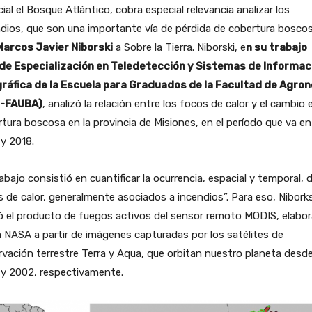
ial el Bosque Atlántico, cobra especial relevancia analizar los
dios, que son una importante vía de pérdida de cobertura boscos
Marcos Javier Niborski
a Sobre la Tierra. Niborski, e
n su trabajo
l de Especialización en Teledetección y Sistemas de Informac
ráfica de la Escuela para Graduados de la Facultad de Agro
-FAUBA)
, analizó la relación entre los focos de calor y el cambio 
tura boscosa en la provincia de Misiones, en el período que va en
y 2018.
rabajo consistió en cuantificar la ocurrencia, espacial y temporal, 
 de calor, generalmente asociados a incendios”. Para eso, Niborks
zó el producto de fuegos activos del sensor remoto MODIS, elabo
a NASA a partir de imágenes capturadas por los satélites de
vación terrestre Terra y Aqua, que orbitan nuestro planeta desd
 y 2002, respectivamente.