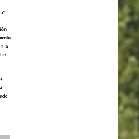
a”,
ión
nomía
en la
tre
de
i
rado
e