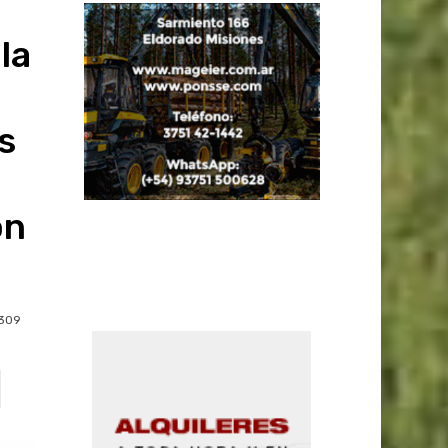
la
s
on
309