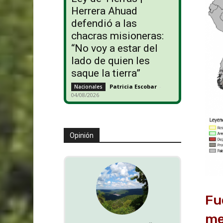
Herrera Ahuad
defendió a las
chacras misioneras:
“No voy a estar del
lado de quien les
saque la tierra”
Patricia Escobar
-
Nacionales
04/08/2026
Opinión
Fu
me