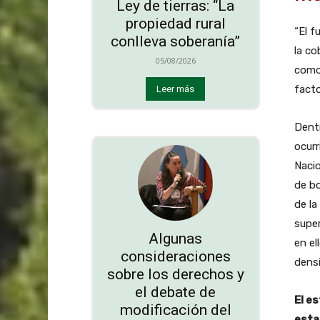
Ley de tierras: “La
propiedad rural
“El f
conlleva soberanía”
la co
05/08/2026
como 
facto
Leer más
Dentr
ocurr
Nacio
de bo
de la
super
Algunas
en el
consideraciones
densi
sobre los derechos y
el debate de
El es
modificación del
esta