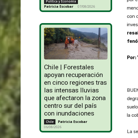
Política y Economía
Patricia Escobar
-
07/08/2026
menos
con o
inve
resa
fenó
Por:
Chile | Forestales
apoyan recuperación
en cinco regiones tras
las intensas lluvias
BUENO
que afectaron la zona
degra
centro sur del país
suelo
con inundaciones
la co
Patricia Escobar
-
Chile
06/08/2026
La se