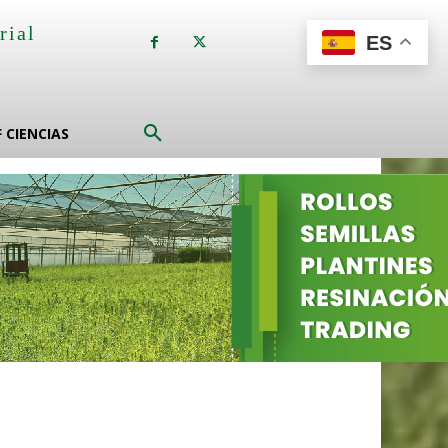
rial
ES
a
F CIENCIAS