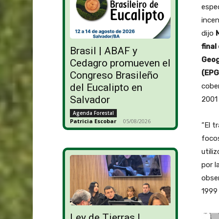
espec
incen
dijo
fina
Brasil | ABAF y
Geog
Cedagro promueven el
(EPG
Congreso Brasileño
del Eucalipto en
cober
Salvador
2001 
Agenda Forestal
Patricia Escobar
-
05/08/2026
“El t
focos
utili
por l
obser
1999
Ley de Tierras |