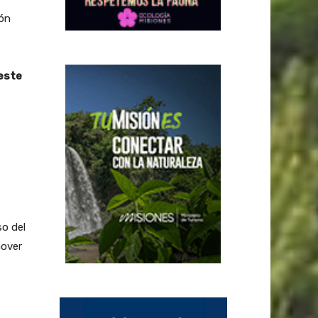
ión
 este
so del
mover