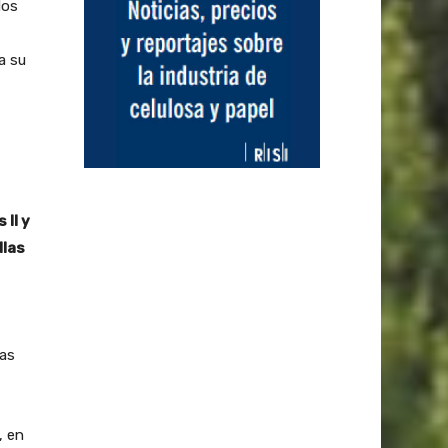
dos
a su
II y
llas
las
, en