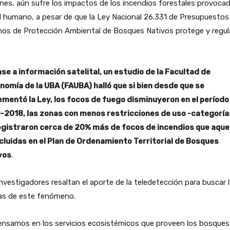
nes, aún sufre los impactos de los incendios forestales provoca
l humano, a pesar de que la Ley Nacional 26.331 de Presupuestos
mos de Protección Ambiental de Bosques Nativos protege y regul
ase a información satelital, un estudio de la Facultad de
nomía de la UBA (FAUBA) halló que si bien desde que se
ementó la Ley, los focos de fuego disminuyeron en el período
-2018, las zonas con menos restricciones de uso -categorías 
 registraron cerca de 20% más de focos de incendios que aque
ncluidas en el Plan de Ordenamiento Territorial de Bosques
vos
.
nvestigadores resaltan el aporte de la teledetección para buscar 
as de este fenómeno.
ensamos en los servicios ecosistémicos que proveen los bosques