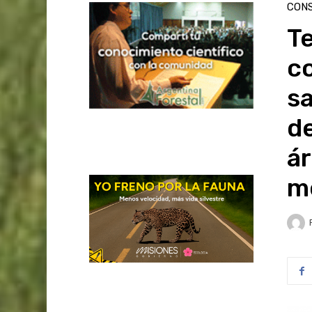
CON
Te
c
sa
de
á
m