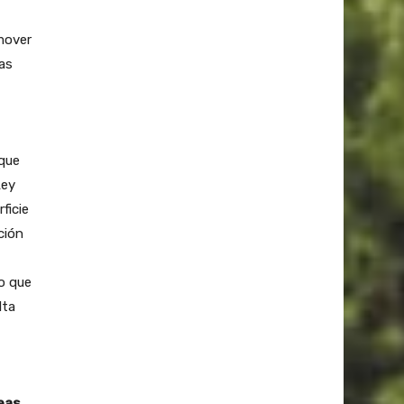
mover
cas
 que
Ley
ficie
ción
lo que
lta
reas