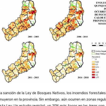
la sanción de la Ley de Bosques Nativos, los incendios forestales
nuyeron en la provincia. Sin embargo, aún ocurren en zonas regu
sta Ley. Un estudio registró un 20% más focos en las áreas con