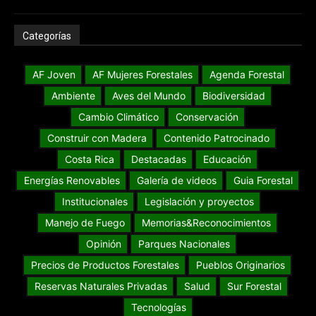
Categorías
AF Joven
AF Mujeres Forestales
Agenda Forestal
Ambiente
Aves del Mundo
Biodiversidad
Cambio Climático
Conservación
Construir con Madera
Contenido Patrocinado
Costa Rica
Destacadas
Educación
Energías Renovables
Galería de videos
Guia Forestal
Institucionales
Legislación y proyectos
Manejo de Fuego
Memorias&Reconocimientos
Opinión
Parques Nacionales
Precios de Productos Forestales
Pueblos Originarios
Reservas Naturales Privadas
Salud
Sur Forestal
Tecnologías