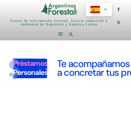
Fuente de información forestal, foresto-industrial y
ambiental de Argentina y América Latina