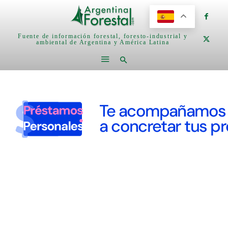
Fuente de información forestal, foresto-industrial y
ambiental de Argentina y América Latina