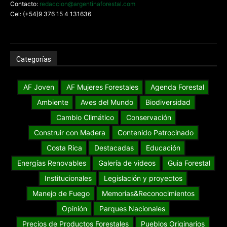
Contacto:
redaccion@argentinaforestal.com
Cel: (+54)9 376 15 4 131636
Categorías
AF Joven
AF Mujeres Forestales
Agenda Forestal
Ambiente
Aves del Mundo
Biodiversidad
Cambio Climático
Conservación
Construir con Madera
Contenido Patrocinado
Costa Rica
Destacadas
Educación
Energías Renovables
Galería de videos
Guia Forestal
Institucionales
Legislación y proyectos
Manejo de Fuego
Memorias&Reconocimientos
Opinión
Parques Nacionales
Precios de Productos Forestales
Pueblos Originarios