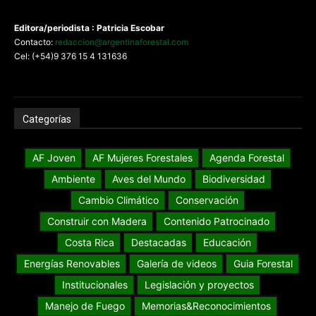
Editora/periodista : Patricia Escobar
Contacto:
redaccion@argentinaforestal.com
Cel: (+54)9 376 15 4 131636
Categorías
AF Joven
AF Mujeres Forestales
Agenda Forestal
Ambiente
Aves del Mundo
Biodiversidad
Cambio Climático
Conservación
Construir con Madera
Contenido Patrocinado
Costa Rica
Destacadas
Educación
Energías Renovables
Galería de videos
Guia Forestal
Institucionales
Legislación y proyectos
Manejo de Fuego
Memorias&Reconocimientos