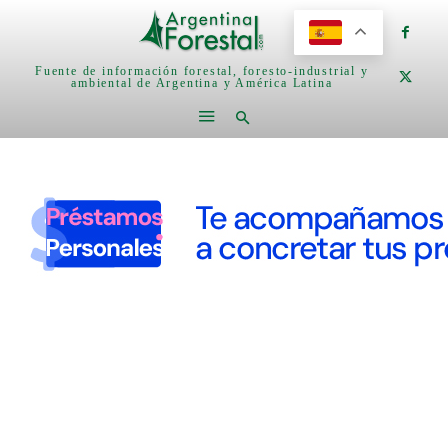
Fuente de información forestal, foresto-industrial y
ambiental de Argentina y América Latina