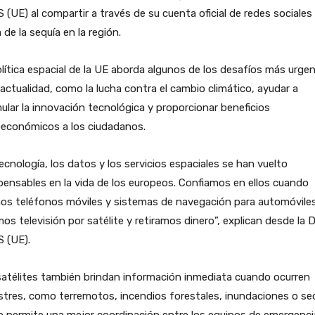
 (UE) al compartir a través de su cuenta oficial de redes sociales 
de la sequía en la región.
lítica espacial de la UE aborda algunos de los desafíos más urge
 actualidad, como la lucha contra el cambio climático, ayudar a
ular la innovación tecnológica y proporcionar beneficios
oeconómicos a los ciudadanos.
ecnología, los datos y los servicios espaciales se han vuelto
pensables en la vida de los europeos. Confiamos en ellos cuando
os teléfonos móviles y sistemas de navegación para automóviles
os televisión por satélite y retiramos dinero”, explican desde la 
 (UE).
atélites también brindan información inmediata cuando ocurren
tres, como terremotos, incendios forestales, inundaciones o se
e permite una mejor coordinación entre los equipos de emergenci