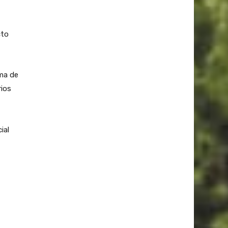
cto
oma de
rios
ial