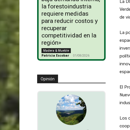
La DG
la forestoindustria
Verde
requiere medidas
de vi
para reducir costos y
recuperar
La po
competitividad en la
espac
región»
inver
Madera & Mueble
Patricia Escobar
-
01/08/2026
polít
innov
espac
Opinión
El Pr
Nuevo
indus
Los 
coope