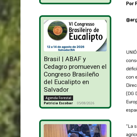
Por 
@arg
UNIÓ
Brasil | ABAF y
conse
Cedagro promueven el
défic
Congreso Brasileño
con e
del Eucalipto en
Direc
Salvador
(DG D
Agenda Forestal
Europ
Patricia Escobar
-
05/08/2026
espac
“La s
agric