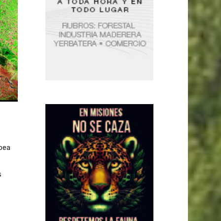
pea
s