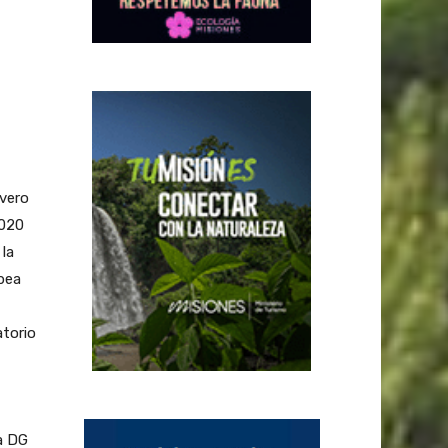
evero
2020
 la
pea
atorio
a DG