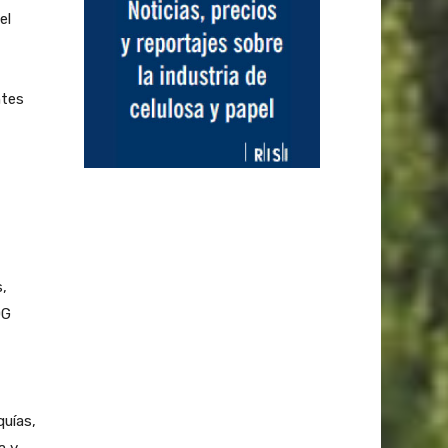
el
ntes
,
DG
quías,
a y