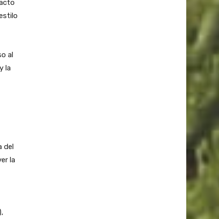
Pacto
estilo
so al
y la
 del
er la
,