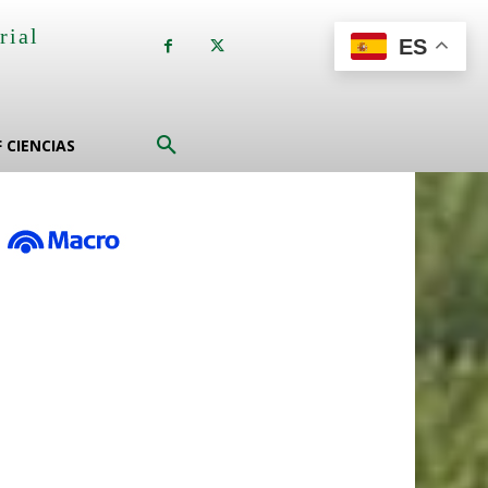
rial
ES
a
F CIENCIAS