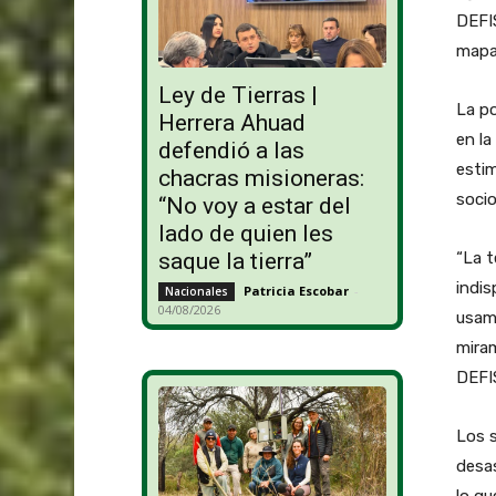
DEFIS
mapa 
Ley de Tierras |
La po
Herrera Ahuad
en la
defendió a las
estim
chacras misioneras:
soci
“No voy a estar del
lado de quien les
“La t
saque la tierra”
indis
Patricia Escobar
-
Nacionales
04/08/2026
usam
miram
DEFIS
Los s
desas
lo qu