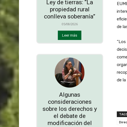
Ley de tierras: “La
EUME
propiedad rural
inter
conlleva soberanía”
efici
05/08/2026
de la
Leer más
“Los 
decis
comer
orga
recop
de la
Algunas
consideraciones
sobre los derechos y
TAG
el debate de
modificación del
Dire