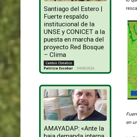
Santiago del Estero |
resca
Fuerte respaldo
institucional de la
UNSE y CONICET a la
puesta en marcha del
proyecto Red Bosque
– Clima
Cambio Climático
Patricia Escobar
-
04/08/2026
Fuent
en u
AMAYADAP: «Ante la
baja demanda interna,