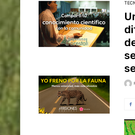
TEC
Un
di
de
se
s