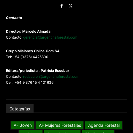
Contacto
Director: Marcelo Almada
Contacto:
gerencia@argentinaforestal.com
G
rupo Misiones
Online.Com
SA
Tel: +54 (0376) 4425800
Editora/periodista : Patricia Escobar
Contacto:
redaccion@argentinaforestal.com
Cel: (+54)9 376 15 4 131636
Categorías
AF Joven
AF Mujeres Forestales
Agenda Forestal