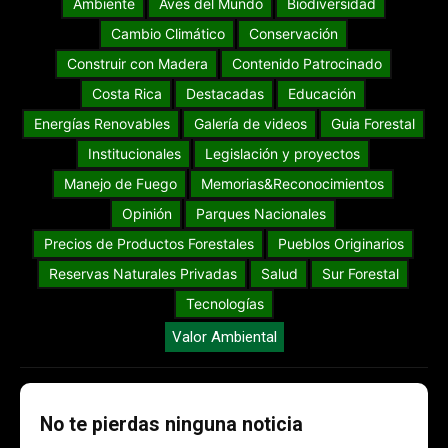
Ambiente
Aves del Mundo
Biodiversidad
Cambio Climático
Conservación
Construir con Madera
Contenido Patrocinado
Costa Rica
Destacadas
Educación
Energías Renovables
Galería de videos
Guia Forestal
Institucionales
Legislación y proyectos
Manejo de Fuego
Memorias&Reconocimientos
Opinión
Parques Nacionales
Precios de Productos Forestales
Pueblos Originarios
Reservas Naturales Privadas
Salud
Sur Forestal
Tecnologías
Valor Ambiental
No te pierdas ninguna noticia