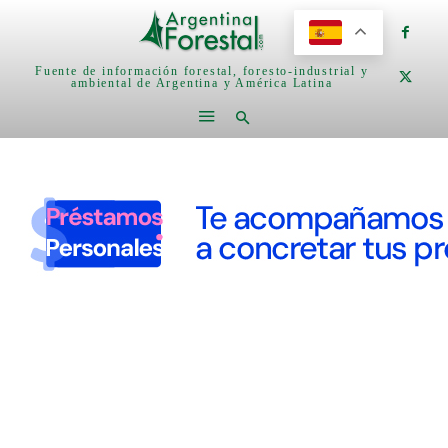
Fuente de información forestal, foresto-industrial y
ambiental de Argentina y América Latina