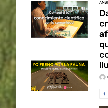
AMB
Da
cr
af
q
co
ll