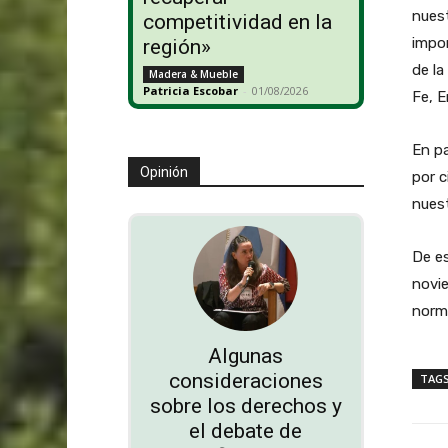
nuest
competitividad en la
impor
región»
de la
Madera & Mueble
Patricia Escobar
-
01/08/2026
Fe, E
En pa
Opinión
por c
nues
De es
novie
norma
Algunas
consideraciones
TAG
sobre los derechos y
el debate de