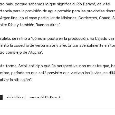
ro país, porque sabemos lo que significa el Río Paraná, de vital
tancia para la provisión de agua potable para las provincias riber
 Argentina, en el caso particular de Misiones, Corrientes, Chaco, 
ntre Ríos y también Buenos Aires”.
ralelo, se refirió a “cómo impacta en la producción, ha bajado vei
iento la cosecha de yerba mate y afecta transversalmente en to
tro complejo de Atucha”.
ta forma, Scioli anticipó que “la perspectiva: nos muestra que, h
mbre, período en que está previsto que vuelvan las lluvias, es difíc
lizar la situación”.
S
crisis hídrica
cuenca del Río Paraná