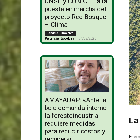
UNSE y CONICET a la
puesta en marcha del
proyecto Red Bosque
– Clima
Cambio Climático
Patricia Escobar
-
04/08/2026
AMAYADAP: «Ante la
baja demanda interna,
la forestoindustria
La
requiere medidas
para reducir costos y
El em
recuperar