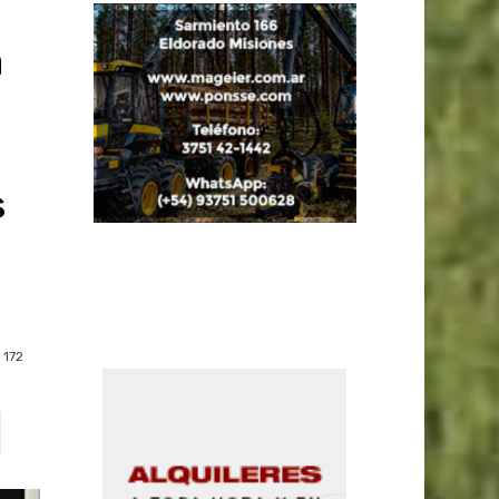
a
s
172