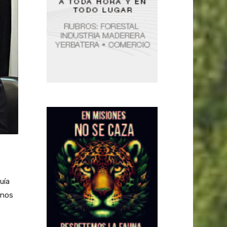
uía
rnos