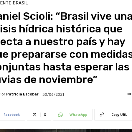
IENTE
BRASIL
niel Scioli: “Brasil vive un
isis hídrica histórica que
ecta a nuestro país y hay
ue prepararse con medida
njuntas hasta esperar las
uvias de noviembre”
Por
Patricia Escobar
30/06/2021
Facebook
X
WhatsApp
Copy URL