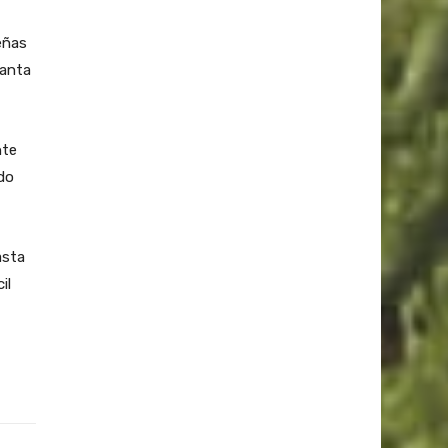
eñas
Santa
nte
do
asta
il