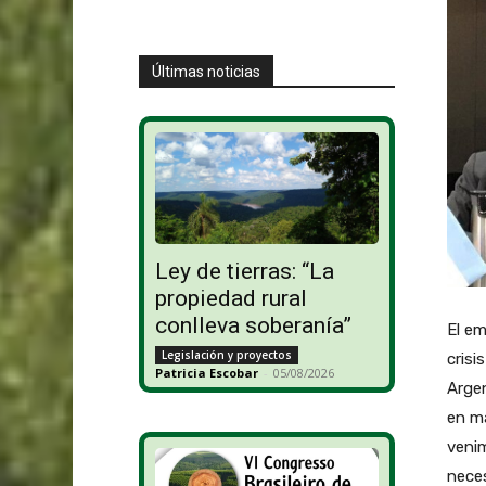
Últimas noticias
Ley de tierras: “La
propiedad rural
conlleva soberanía”
El em
Legislación y proyectos
crisi
Patricia Escobar
-
05/08/2026
Argen
en má
venim
neces