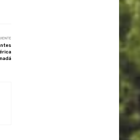
UIENTE
entes
érica
anadá