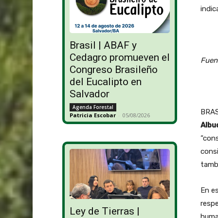
indic
Brasil | ABAF y
Cedagro promueven el
Fuen
Congreso Brasileño
del Eucalipto en
Salvador
Agenda Forestal
BRASI
Patricia Escobar
-
05/08/2026
Albu
“cons
consi
tambi
En es
respe
Ley de Tierras |
human