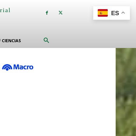
rial
ES
a
F CIENCIAS