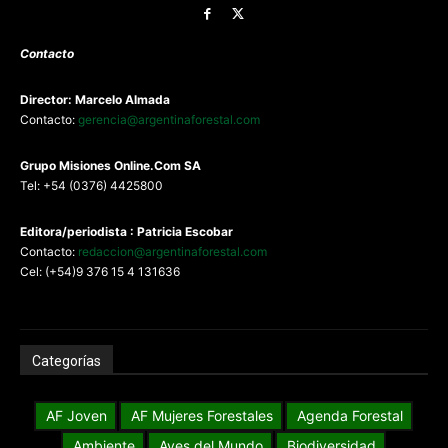
Contacto
Director: Marcelo Almada
Contacto:
gerencia@argentinaforestal.com
G
rupo Misiones
Online.Com
SA
Tel: +54 (0376) 4425800
Editora/periodista : Patricia Escobar
Contacto:
redaccion@argentinaforestal.com
Cel: (+54)9 376 15 4 131636
Categorías
AF Joven
AF Mujeres Forestales
Agenda Forestal
Ambiente
Aves del Mundo
Biodiversidad