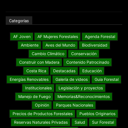
Categorías
AF Joven
AF Mujeres Forestales
Agenda Forestal
Ambiente
Aves del Mundo
Biodiversidad
Cambio Climático
Conservación
Construir con Madera
Contenido Patrocinado
Costa Rica
Destacadas
Educación
Energías Renovables
Galería de videos
Guia Forestal
Institucionales
Legislación y proyectos
Manejo de Fuego
Memorias&Reconocimientos
Opinión
Parques Nacionales
Precios de Productos Forestales
Pueblos Originarios
Reservas Naturales Privadas
Salud
Sur Forestal