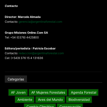
Contacto
Director: Marcelo Almada
Contacto:
gerencia@argentinaforestal.com
G
rupo Misiones
Online.Com
SA
Tel: +54 (0376) 4425800
Editora/periodista : Patricia Escobar
Contacto:
redaccion@argentinaforestal.com
Cel: (+54)9 376 15 4 131636
Categorías
AF Joven
AF Mujeres Forestales
Agenda Forestal
Ambiente
Aves del Mundo
Biodiversidad
Cambio Climático
Conservación