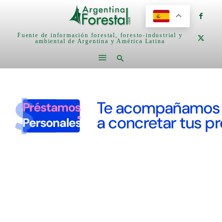
Fuente de información forestal, foresto-industrial y
ambiental de Argentina y América Latina