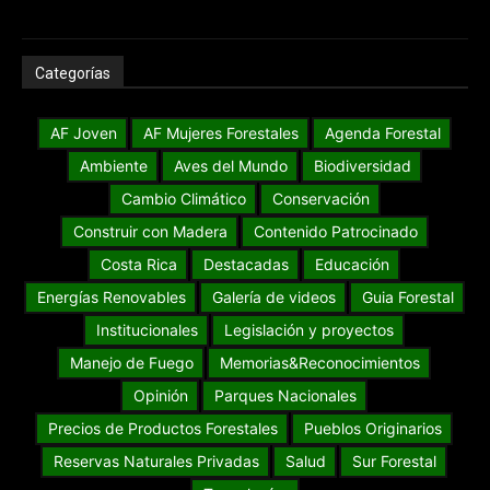
Categorías
AF Joven
AF Mujeres Forestales
Agenda Forestal
Ambiente
Aves del Mundo
Biodiversidad
Cambio Climático
Conservación
Construir con Madera
Contenido Patrocinado
Costa Rica
Destacadas
Educación
Energías Renovables
Galería de videos
Guia Forestal
Institucionales
Legislación y proyectos
Manejo de Fuego
Memorias&Reconocimientos
Opinión
Parques Nacionales
Precios de Productos Forestales
Pueblos Originarios
Reservas Naturales Privadas
Salud
Sur Forestal