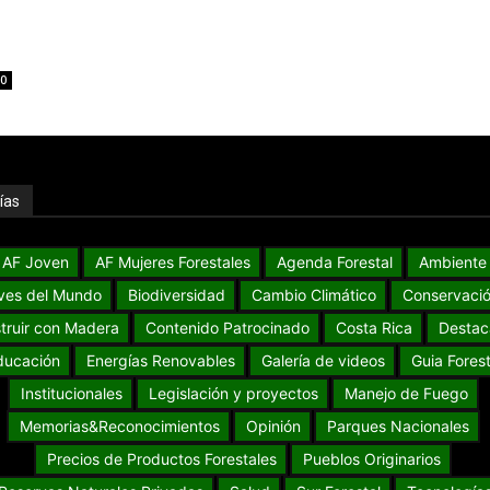
0
ías
AF Joven
AF Mujeres Forestales
Agenda Forestal
Ambiente
ves del Mundo
Biodiversidad
Cambio Climático
Conservaci
truir con Madera
Contenido Patrocinado
Costa Rica
Destac
ducación
Energías Renovables
Galería de videos
Guia Forest
Institucionales
Legislación y proyectos
Manejo de Fuego
Memorias&Reconocimientos
Opinión
Parques Nacionales
Precios de Productos Forestales
Pueblos Originarios