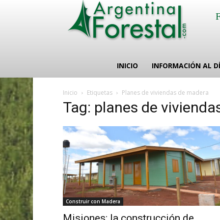
INICIO
INFORMACIÓN AL D
Inicio
Etiquetas
Planes de viviendas de madera
Tag: planes de viviend
Construir con Madera
Misiones: la construcción de