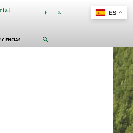
rial
ES
a
F CIENCIAS