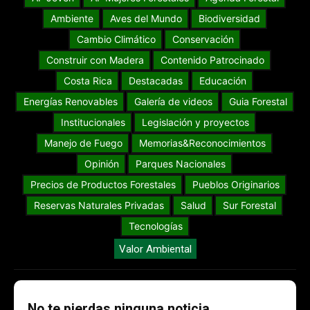
Ambiente
Aves del Mundo
Biodiversidad
Cambio Climático
Conservación
Construir con Madera
Contenido Patrocinado
Costa Rica
Destacadas
Educación
Energías Renovables
Galería de videos
Guia Forestal
Institucionales
Legislación y proyectos
Manejo de Fuego
Memorias&Reconocimientos
Opinión
Parques Nacionales
Precios de Productos Forestales
Pueblos Originarios
Reservas Naturales Privadas
Salud
Sur Forestal
Tecnologías
Valor Ambiental
No te pierdas ninguna noticia