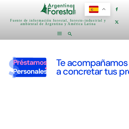
Fuente de información forestal, foresto-industrial y
ambiental de Argentina y América Latina