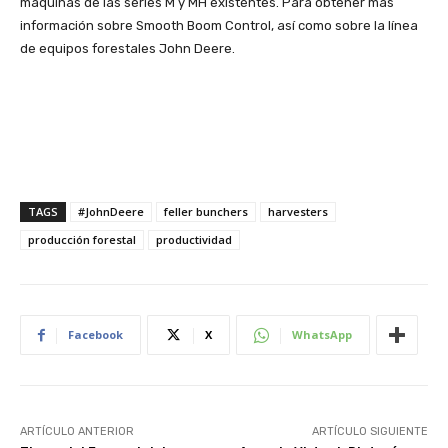
máquinas de las series M y MH existentes. Para obtener más
información sobre Smooth Boom Control, así como sobre la línea
de equipos forestales John Deere.
TAGS
#JohnDeere
feller bunchers
harvesters
producción forestal
productividad
Facebook
X
WhatsApp
ARTÍCULO ANTERIOR
ARTÍCULO SIGUIENTE