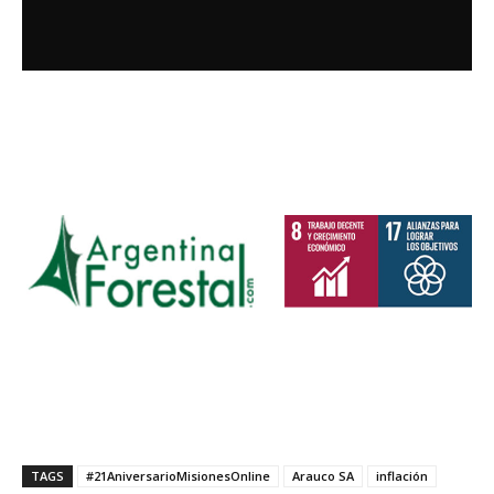
TAGS
#21AniversarioMisionesOnline
Arauco SA
inflación