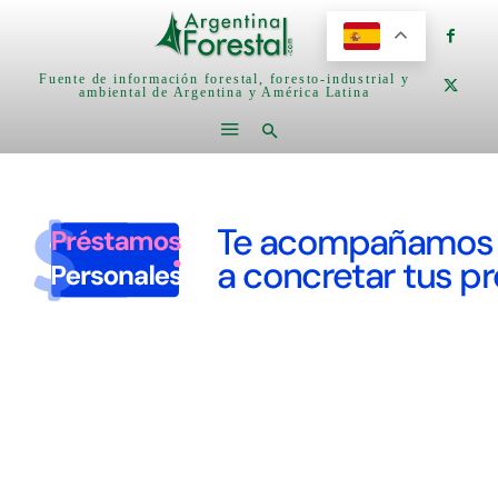
Fuente de información forestal, foresto-industrial y
ambiental de Argentina y América Latina