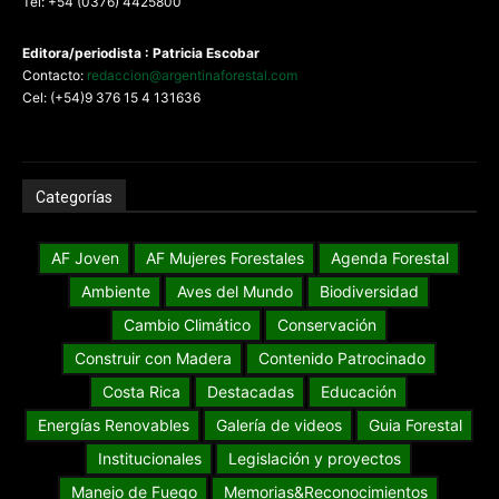
Tel: +54 (0376) 4425800
Editora/periodista : Patricia Escobar
Contacto:
redaccion@argentinaforestal.com
Cel: (+54)9 376 15 4 131636
Categorías
AF Joven
AF Mujeres Forestales
Agenda Forestal
Ambiente
Aves del Mundo
Biodiversidad
Cambio Climático
Conservación
Construir con Madera
Contenido Patrocinado
Costa Rica
Destacadas
Educación
Energías Renovables
Galería de videos
Guia Forestal
Institucionales
Legislación y proyectos
Manejo de Fuego
Memorias&Reconocimientos