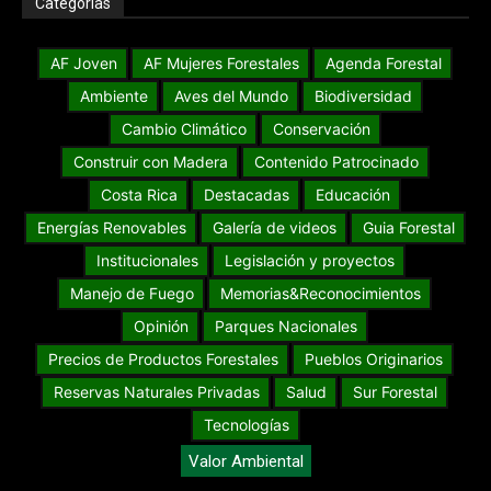
Categorías
AF Joven
AF Mujeres Forestales
Agenda Forestal
Ambiente
Aves del Mundo
Biodiversidad
Cambio Climático
Conservación
Construir con Madera
Contenido Patrocinado
Costa Rica
Destacadas
Educación
Energías Renovables
Galería de videos
Guia Forestal
Institucionales
Legislación y proyectos
Manejo de Fuego
Memorias&Reconocimientos
Opinión
Parques Nacionales
Precios de Productos Forestales
Pueblos Originarios
Reservas Naturales Privadas
Salud
Sur Forestal
Tecnologías
Valor Ambiental