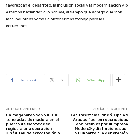
favorezcan el desarrollo, la inclusión social y la modernización y lo
estamos haciendo”, dijo Schiavi, al tiempo que agregó que “con
más industrias vamos a obtener más trabajo para los
correntinos”.
Facebook
X
WhatsApp
ARTÍCULO ANTERIOR
ARTÍCULO SIGUIENTE
Un megabarco con 90.000
Las forestales Pindó, Lipsia y
toneladas de madera en el
Arauco fueron reconocidas
puerto de Montevideo
con premios por «Empresa
registra una operación
Modelo» y distinciones por
«inédita» de exportación a
su «Aporte a la generación