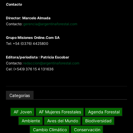
Contacto
Director: Marcelo Almada
Contacto:
gerencia@argentinaforestal.com
G
rupo Misiones
Online.Com
SA
Tel: +54 (0376) 4425800
Editora/periodista : Patricia Escobar
Contacto:
redaccion@argentinaforestal.com
Cel: (+54)9 376 15 4 131636
Categorías
AF Joven
AF Mujeres Forestales
Agenda Forestal
Ambiente
Aves del Mundo
Biodiversidad
Cambio Climático
Conservación