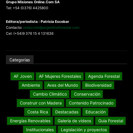
G
rupo Misiones
Online.Com
SA
Tel: +54 (0376) 4425800
Editora/periodista : Patricia Escobar
Contacto:
redaccion@argentinaforestal.com
Cel: (+54)9 376 15 4 131636
Categorías
AF Joven
AF Mujeres Forestales
Agenda Forestal
Ambiente
Aves del Mundo
Biodiversidad
Cambio Climático
Conservación
Construir con Madera
Contenido Patrocinado
Costa Rica
Destacadas
Educación
Energías Renovables
Galería de videos
Guia Forestal
Institucionales
Legislación y proyectos