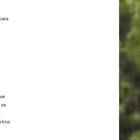
para
que
 es
.
otros