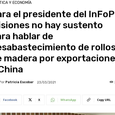
TICA Y ECONOMÍA
ra el presidente del InFo
isiones no hay sustento
ra hablar de
sabastecimiento de rollo
e madera por exportacion
China
Por
Patricia Escobar
23/03/2021
Facebook
X
WhatsApp
Copy URL