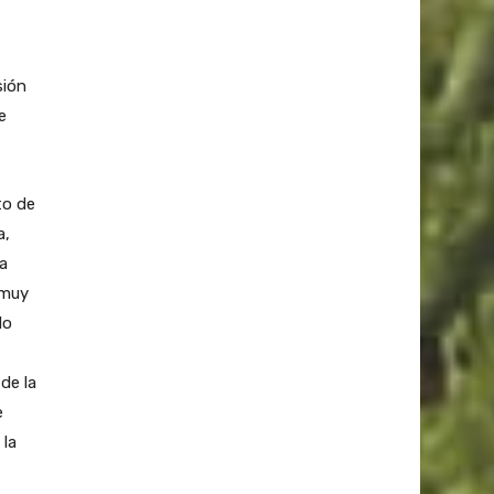
sión
e
to de
a,
la
 muy
do
de la
e
 la