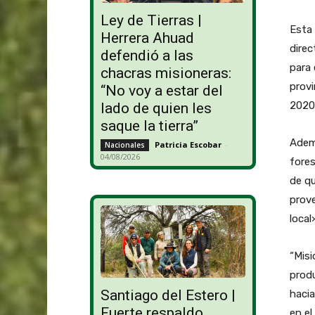
Ley de Tierras |
Esta 
Herrera Ahuad
direc
defendió a las
para 
chacras misioneras:
provi
“No voy a estar del
2020 
lado de quien les
saque la tierra”
Ademá
Patricia Escobar
-
Nacionales
04/08/2026
fore
de qu
prove
local
“Misi
produ
Santiago del Estero |
hacia
Fuerte respaldo
en el