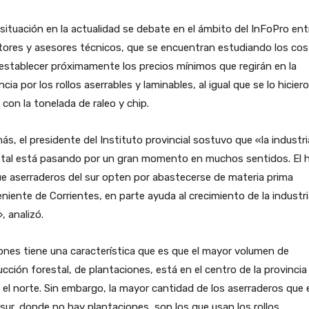
situación en la actualidad se debate en el ámbito del InFoPro ent
tores y asesores técnicos, que se encuentran estudiando los co
establecer próximamente los precios mínimos que regirán en la
ncia por los rollos aserrables y laminables, al igual que se lo hicier
con la tonelada de raleo y chip.
s, el presidente del Instituto provincial sostuvo que «la industri
stal está pasando por un gran momento en muchos sentidos. El 
e aserraderos del sur opten por abastecerse de materia prima
niente de Corrientes, en parte ayuda al crecimiento de la industr
», analizó.
ones tiene una característica que es que el mayor volumen de
cción forestal, de plantaciones, está en el centro de la provincia
 el norte. Sin embargo, la mayor cantidad de los aserraderos que
 sur, donde no hay plantaciones, son los que usan los rollos