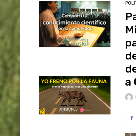
POLÍ
Pa
M
pa
de
d
a 