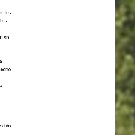
re los
stos
on en
a
hecho
ia
 están