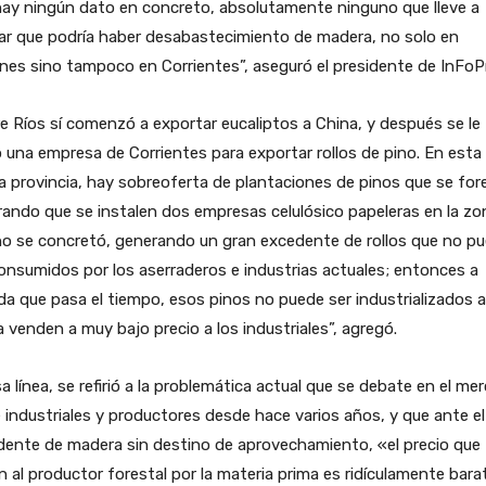
hay ningún dato en concreto, absolutamente ninguno que lleve a
ar que podría haber desabastecimiento de madera, no solo en
nes sino tampoco en Corrientes”, aseguró el presidente de InFoP
e Ríos sí comenzó a exportar eucaliptos a China, y después se le
una empresa de Corrientes para exportar rollos de pino. En esta
a provincia, hay sobreoferta de plantaciones de pinos que se for
ando que se instalen dos empresas celulósico papeleras en la zo
no se concretó, generando un gran excedente de rollos que no p
onsumidos por los aserraderos e industrias actuales; entonces a
a que pasa el tiempo, esos pinos no puede ser industrializados a
a venden a muy bajo precio a los industriales”, agregó.
a línea, se refirió a la problemática actual que se debate en el me
 industriales y productores desde hace varios años, y que ante el
dente de madera sin destino de aprovechamiento, «el precio que
 al productor forestal por la materia prima es ridículamente barat