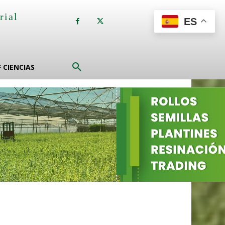
rial
ES
a
F CIENCIAS