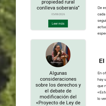
propiedad rural
conlleva soberanía”
De e
cada 
05/08/2026
segui
Leer más
actua
espec
El
Algunas
En ot
consideraciones
hay u
sobre los derechos y
que n
el debate de
«Esto
modificación del
lo ve
«Proyecto de Ley de