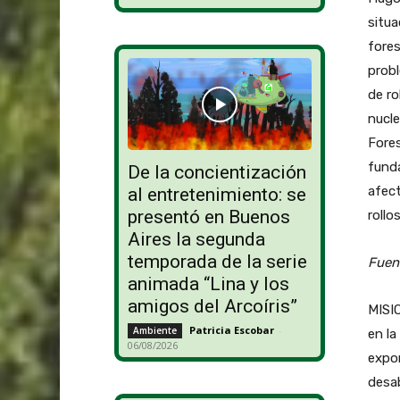
situa
fores
prob
de ro
nucle
Fores
fund
De la concientización
afect
al entretenimiento: se
presentó en Buenos
rollo
Aires la segunda
temporada de la serie
Fuen
animada “Lina y los
amigos del Arcoíris”
MISIO
Patricia Escobar
-
Ambiente
en la
06/08/2026
expor
desab