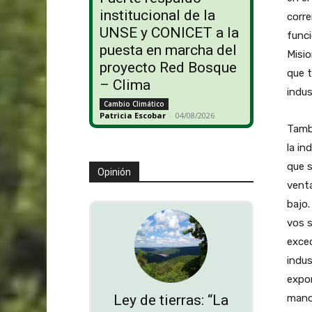
institucional de la
corre
UNSE y CONICET a la
func
puesta en marcha del
Misio
proyecto Red Bosque
que t
– Clima
indus
Cambio Climático
Patricia Escobar
-
04/08/2026
Tambi
la in
que s
Opinión
vent
bajo.
vos s
exce
indu
expor
mano 
Ley de tierras: “La