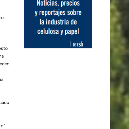
ro.
estó
na
ueden
sí
rcado
o”.