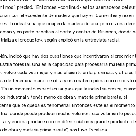
ntinos”, precisó. “Entonces –continuó- estos aserraderos del sur
ionan con el excedente de madera que hay en Corrientes y no en
nes. Lo ideal sería que ocupen la madera de acá, pero es una deci
oman y en parte beneficia al norte y centro de Misiones, donde s
trializa el producto», según explicó en la entrevista radial.
én, indicó que hay dos cuestiones que incentivaron al crecimien
dustria forestal. Una es la capacidad para procesar la materia prim
e volvió cada vez mejor y más eficiente en la provincia, y otra es 
aja de tener una mano de obra y una materia prima con un costo
 “Es un momento espectacular para que la industria crezca, cuan
os industrial y tenés mano de obra y materia prima barata, el
dente que te queda es fenomenal. Entonces este es el momento 
stria, donde puede producir mucho volumen, ese volumen lo pued
tar y encima produce con un diferencial muy grande producto de
de obra y materia prima barata”, sostuvo Escalada.