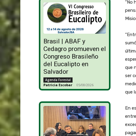
“No 
pens
Misio
“Entr
Brasil | ABAF y
sumó 
Cedagro promueven el
últim
Congreso Brasileño
esper
del Eucalipto en
que 
Salvador
ser c
Agenda Forestal
medid
Patricia Escobar
-
05/08/2026
que l
En es
entre
exce
pagan