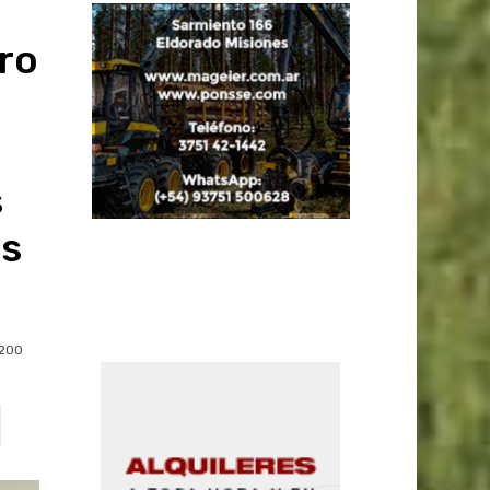
Pro
s
es
200