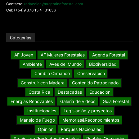
Contacto:
redaccion@argentinaforestal.com
Cel: (+54)9 376 15 4 131636
Categorías
AF Joven
AF Mujeres Forestales
Agenda Forestal
Ambiente
Aves del Mundo
Biodiversidad
Cambio Climático
Conservación
Construir con Madera
Contenido Patrocinado
Costa Rica
Destacadas
Educación
Energías Renovables
Galería de videos
Guia Forestal
Institucionales
Legislación y proyectos
Manejo de Fuego
Memorias&Reconocimientos
Opinión
Parques Nacionales
Precios de Productos Forestales
Pueblos Originarios