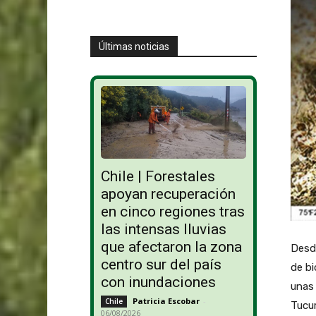
Últimas noticias
Chile | Forestales
apoyan recuperación
en cinco regiones tras
las intensas lluvias
que afectaron la zona
Desd
centro sur del país
de bi
con inundaciones
unas 
Patricia Escobar
-
Chile
Tucu
06/08/2026