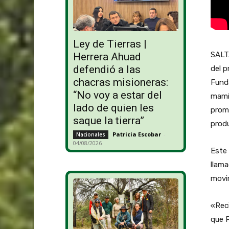
Ley de Tierras |
SALT
Herrera Ahuad
defendió a las
del p
chacras misioneras:
Funda
“No voy a estar del
mamíf
lado de quien les
prom
saque la tierra”
produ
Patricia Escobar
-
Nacionales
04/08/2026
Este
llama
movi
«Rec
que P