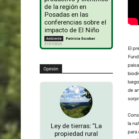
de la región en
Posadas en las
conferencias sobre el
impacto de El Niño
Patricia Escobar
-
Ambiente
31/07/2026
El p
Funda
paisa
Opinión
biod
luego
de an
sorpr
Consi
la na
Ley de tierras: “La
para 
propiedad rural