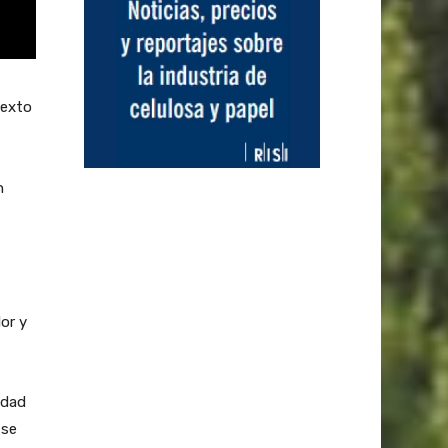
texto
n
or y
idad
 se