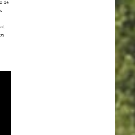
to de
ás
al,
dos