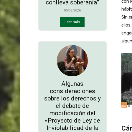
con l
conlleva soberanía”
hábit
05/08/2026
Sin 
Leer más
ellos
engan
algun
Algunas
consideraciones
sobre los derechos y
el debate de
modificación del
«Proyecto de Ley de
Inviolabilidad de la
Cá