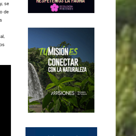
y, se
to de
ás
al,
dos