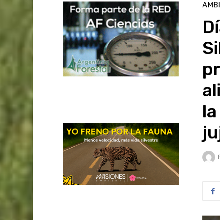
AMB
Dí
Si
p
al
la
ju