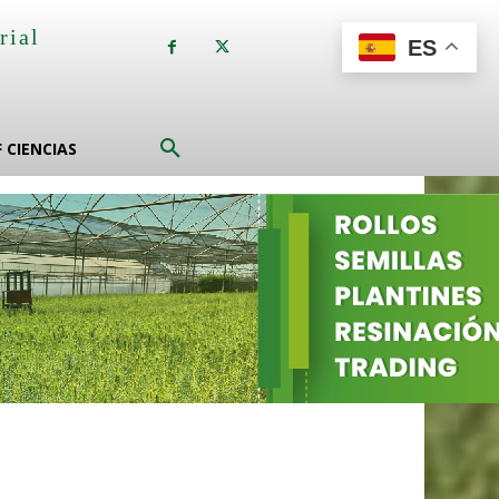
rial
ES
a
F CIENCIAS