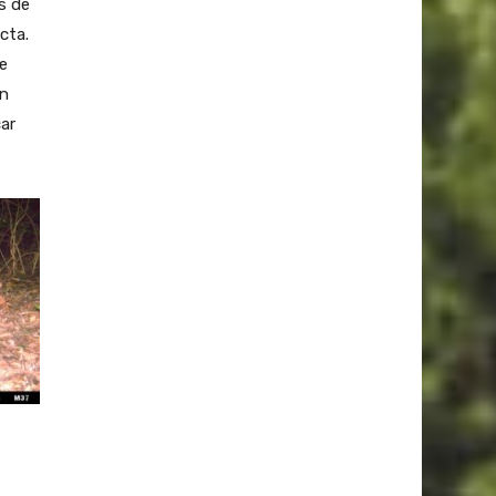
s de
cta.
e
on
car