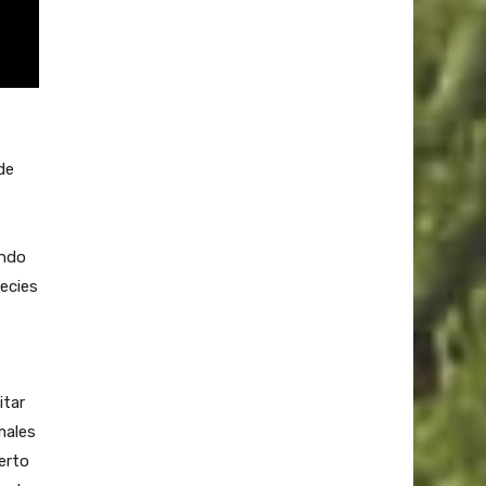
de
ando
ecies
itar
males
erto