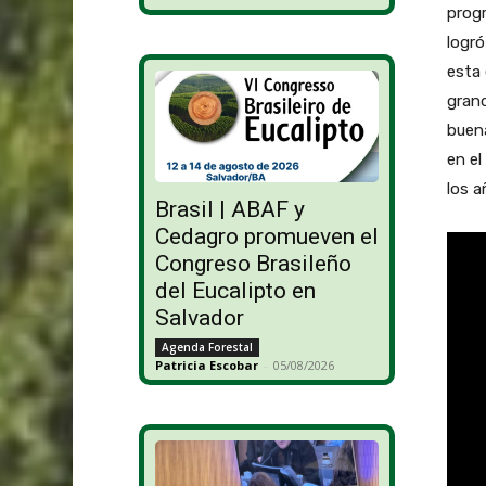
progr
logró
esta 
grand
buen
en el
los a
Brasil | ABAF y
Cedagro promueven el
Congreso Brasileño
del Eucalipto en
Salvador
Agenda Forestal
Patricia Escobar
-
05/08/2026