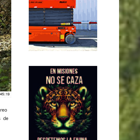
oreo
s de