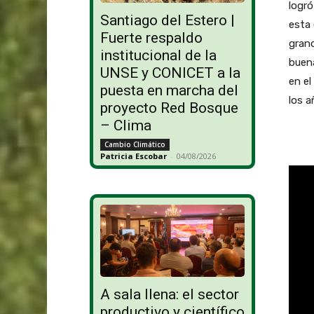
logró
Santiago del Estero |
esta 
Fuerte respaldo
grand
institucional de la
buen
UNSE y CONICET a la
en el
puesta en marcha del
los a
proyecto Red Bosque
– Clima
Cambio Climático
Patricia Escobar
-
04/08/2026
A sala llena: el sector
productivo y científico