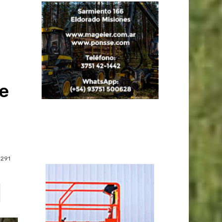
de
291