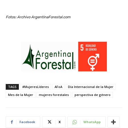
Fotos: Archivo ArgentinaForestal.com
TAGS
#MujeresLíderes
AFoA
Día Internacional de la Mujer
Mes de la Mujer
mujeres forestales
perspectiva de género
Facebook
X
WhatsApp