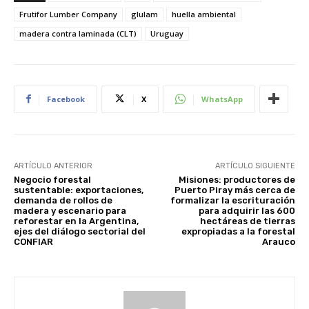
Frutifor Lumber Company
glulam
huella ambiental
madera contra laminada (CLT)
Uruguay
Facebook
X
WhatsApp
ARTÍCULO ANTERIOR
ARTÍCULO SIGUIENTE
Negocio forestal
Misiones: productores de
sustentable: exportaciones,
Puerto Piray más cerca de
demanda de rollos de
formalizar la escrituración
madera y escenario para
para adquirir las 600
reforestar en la Argentina,
hectáreas de tierras
ejes del diálogo sectorial del
expropiadas a la forestal
CONFIAR
Arauco