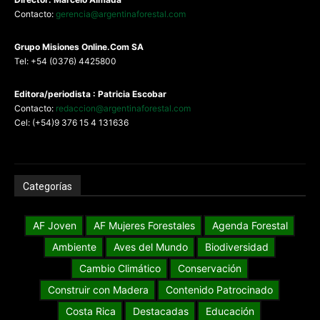
Contacto:
gerencia@argentinaforestal.com
G
rupo Misiones
Online.Com
SA
Tel: +54 (0376) 4425800
Editora/periodista : Patricia Escobar
Contacto:
redaccion@argentinaforestal.com
Cel: (+54)9 376 15 4 131636
Categorías
AF Joven
AF Mujeres Forestales
Agenda Forestal
Ambiente
Aves del Mundo
Biodiversidad
Cambio Climático
Conservación
Construir con Madera
Contenido Patrocinado
Costa Rica
Destacadas
Educación