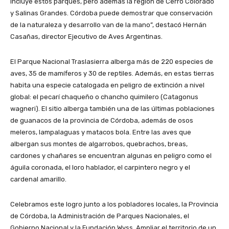
incluye estos parques, pero además la región de Cerro Colorado
y Salinas Grandes. Córdoba puede demostrar que conservación
de la naturaleza y desarrollo van de la mano”, destacó Hernán
Casañas, director Ejecutivo de Aves Argentinas.
El Parque Nacional Traslasierra alberga más de 220 especies de
aves, 35 de mamíferos y 30 de reptiles. Además, en estas tierras
habita una especie catalogada en peligro de extinción a nivel
global: el pecarí chaqueño o chancho quimilero (Catagonus
wagneri). El sitio alberga también una de las últimas poblaciones
de guanacos de la provincia de Córdoba, además de osos
meleros, lampalaguas y matacos bola. Entre las aves que
albergan sus montes de algarrobos, quebrachos, breas,
cardones y chañares se encuentran algunas en peligro como el
águila coronada, el loro hablador, el carpintero negro y el
cardenal amarillo.
Celebramos este logro junto a los pobladores locales, la Provincia
de Córdoba, la Administración de Parques Nacionales, el
Gobierno Nacional y la Fundación Wyss. Ampliar el territorio de un