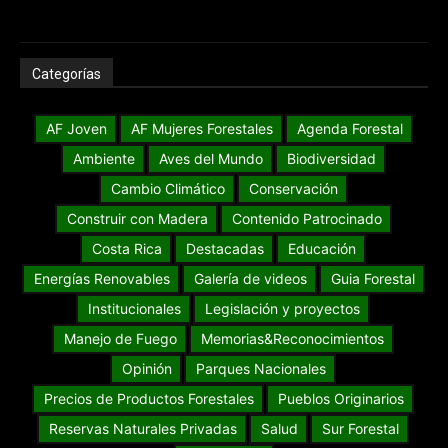
Categorías
AF Joven
AF Mujeres Forestales
Agenda Forestal
Ambiente
Aves del Mundo
Biodiversidad
Cambio Climático
Conservación
Construir con Madera
Contenido Patrocinado
Costa Rica
Destacadas
Educación
Energías Renovables
Galería de videos
Guia Forestal
Institucionales
Legislación y proyectos
Manejo de Fuego
Memorias&Reconocimientos
Opinión
Parques Nacionales
Precios de Productos Forestales
Pueblos Originarios
Reservas Naturales Privadas
Salud
Sur Forestal