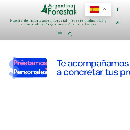
Fuente de información forestal, foresto-industrial y
ambiental de Argentina y América Latina