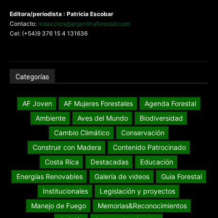
Editora/periodista : Patricia Escobar
Contacto:
redaccion@argentinaforestal.com
Cel: (+54)9 376 15 4 131636
Categorías
AF Joven
AF Mujeres Forestales
Agenda Forestal
Ambiente
Aves del Mundo
Biodiversidad
Cambio Climático
Conservación
Construir con Madera
Contenido Patrocinado
Costa Rica
Destacadas
Educación
Energías Renovables
Galería de videos
Guia Forestal
Institucionales
Legislación y proyectos
Manejo de Fuego
Memorias&Reconocimientos