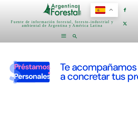
Fuente de información forestal, foresto-industrial y
ambiental de Argentina y América Latina