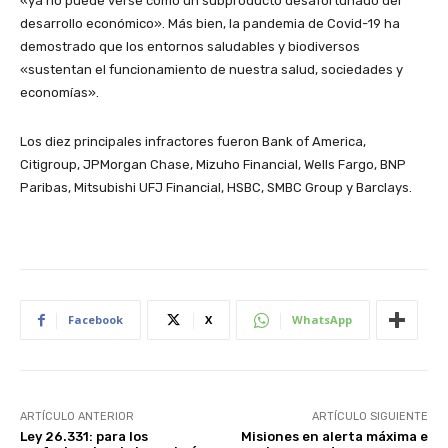
«ya no puede verse como un subproducto desafortunado del
desarrollo económico». Más bien, la pandemia de Covid-19 ha
demostrado que los entornos saludables y biodiversos
«sustentan el funcionamiento de nuestra salud, sociedades y
economías».
Los diez principales infractores fueron Bank of America,
Citigroup, JPMorgan Chase, Mizuho Financial, Wells Fargo, BNP
Paribas, Mitsubishi UFJ Financial, HSBC, SMBC Group y Barclays.
Facebook
X
WhatsApp
ARTÍCULO ANTERIOR
ARTÍCULO SIGUIENTE
Ley 26.331: para los
Misiones en alerta máxima e