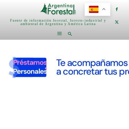
Fuente de información forestal, foresto-industrial y
ambiental de Argentina y América Latina