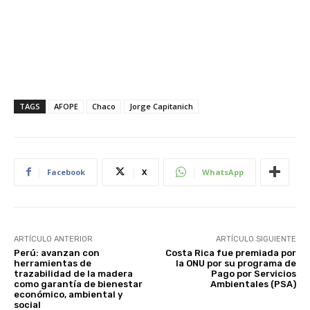
TAGS
AFOPE
Chaco
Jorge Capitanich
Facebook
X
WhatsApp
ARTÍCULO ANTERIOR
ARTÍCULO SIGUIENTE
Perú: avanzan con
Costa Rica fue premiada por
herramientas de
la ONU por su programa de
trazabilidad de la madera
Pago por Servicios
como garantía de bienestar
Ambientales (PSA)
económico, ambiental y
social