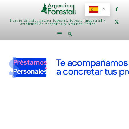
Fuente de información forestal, foresto-industrial y
ambiental de Argentina y América Latina