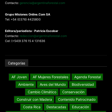
Contacto:
gerencia@argentinaforestal.com
G
rupo Misiones
Online.Com
SA
Tel: +54 (0376) 4425800
Editora/periodista : Patricia Escobar
Contacto:
redaccion@argentinaforestal.com
Cel: (+54)9 376 15 4 131636
Categorías
AF Joven
AF Mujeres Forestales
Agenda Forestal
Ambiente
Aves del Mundo
Biodiversidad
Cambio Climático
Conservación
Construir con Madera
Contenido Patrocinado
Costa Rica
Destacadas
Educación