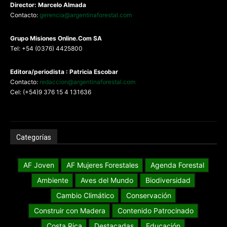
Director: Marcelo Almada
Contacto:
gerencia@argentinaforestal.com
G
rupo Misiones
Online.Com
SA
Tel: +54 (0376) 4425800
Editora/periodista : Patricia Escobar
Contacto:
redaccion@argentinaforestal.com
Cel: (+54)9 376 15 4 131636
Categorías
AF Joven
AF Mujeres Forestales
Agenda Forestal
Ambiente
Aves del Mundo
Biodiversidad
Cambio Climático
Conservación
Construir con Madera
Contenido Patrocinado
Costa Rica
Destacadas
Educación