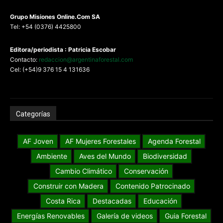
G
rupo Misiones
Online.Com
SA
Tel: +54 (0376) 4425800
Editora/periodista : Patricia Escobar
Contacto:
redaccion@argentinaforestal.com
Cel: (+54)9 376 15 4 131636
Categorías
AF Joven
AF Mujeres Forestales
Agenda Forestal
Ambiente
Aves del Mundo
Biodiversidad
Cambio Climático
Conservación
Construir con Madera
Contenido Patrocinado
Costa Rica
Destacadas
Educación
Energías Renovables
Galería de videos
Guia Forestal