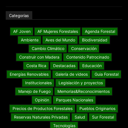
Categorías
AF Joven
AF Mujeres Forestales
Agenda Forestal
Ambiente
Aves del Mundo
Biodiversidad
Cambio Climático
Conservación
Construir con Madera
Contenido Patrocinado
Costa Rica
Destacadas
Educación
Energías Renovables
Galería de videos
Guia Forestal
Institucionales
Legislación y proyectos
Manejo de Fuego
Memorias&Reconocimientos
Opinión
Parques Nacionales
Precios de Productos Forestales
Pueblos Originarios
Reservas Naturales Privadas
Salud
Sur Forestal
Tecnologías