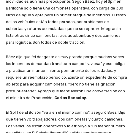
movilidad es aún más preocupante. Según Báez, hoy el Splif en
Bariloche sólo tiene una camioneta operativa, con carga de 300
litros de agua y apta para un primer ataque de incendios. El resto
de los vehículos están todos parados, por problemas de
cubiertas y roturas acumuladas que no se reparan. Integran la
lista otras cinco camionetas, tres autobombas y dos camiones
para logística. Son todos de doble tracción.
Báez dijo que “el desgaste es muy grande porque muchas veces
los incendios demandan transitar a campo traviesa” y eso obliga
a practicar un mantenimiento permanente de los rodados, y
requiere un reemplazo periódico. Existe un expediente de compra
abierto para adquirir camionetas, “pero no tiene asignación
presupuestaria”. Agregó que mantuvieron una conversación con
el ministro de Producción,
Carlos Banacloy.
El Splif de El Bolsón “va a en el mismo camino”, aseguró Báez. Dijo
que tienen 78 trabajadores, dos camionetas y cuatro camiones.
Los vehículos están operativos y lo atribuyó a “un menor número
de salidas: en El Bolsón tienen 100 salidas por temporada,