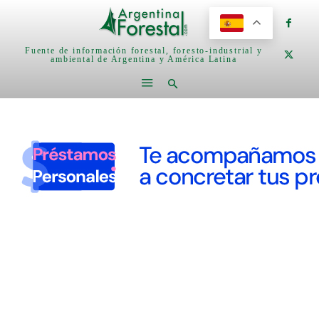
Fuente de información forestal, foresto-industrial y
ambiental de Argentina y América Latina