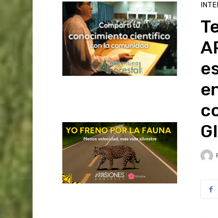
INTE
Te
A
e
en
c
GI