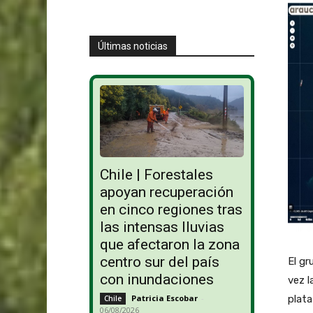
Últimas noticias
Chile | Forestales
apoyan recuperación
en cinco regiones tras
las intensas lluvias
que afectaron la zona
centro sur del país
El gr
con inundaciones
vez l
plata
Patricia Escobar
-
Chile
06/08/2026