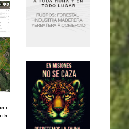
mera
n la