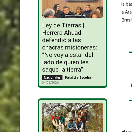
la b
a Ara
Brasil
Ley de Tierras |
Herrera Ahuad
defendió a las
chacras misioneras:
“No voy a estar del
lado de quien les
saque la tierra”
Patricia Escobar
-
Nacionales
04/08/2026
El pr