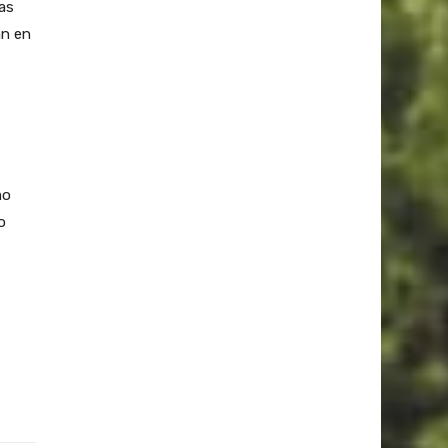
ias
an en
mo
o