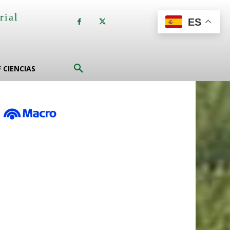
rial
ES
a
F CIENCIAS