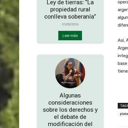
Ley de tierras: “La
opera
propiedad rural
argen
conlleva soberanía”
algu
05/08/2026
difer
Leer más
Así, 
Argen
inte
base 
tiene
Algunas
consideraciones
TAG
sobre los derechos y
plat
el debate de
modificación del