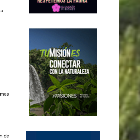
l
ma
temas
ón de