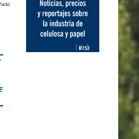
añado
E