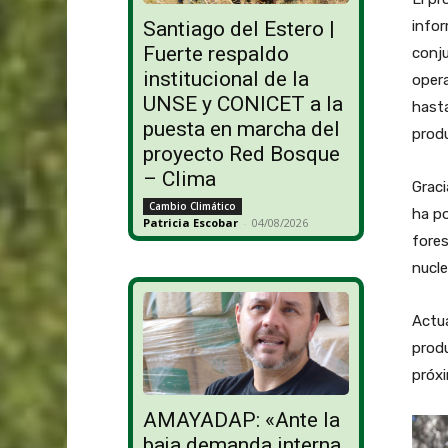
infor
Santiago del Estero |
Fuerte respaldo
conju
institucional de la
opera
UNSE y CONICET a la
hasta
puesta en marcha del
produ
proyecto Red Bosque
– Clima
Graci
Cambio Climático
ha po
Patricia Escobar
-
04/08/2026
fores
nucle
Actua
produ
próx
AMAYADAP: «Ante la
baja demanda interna,