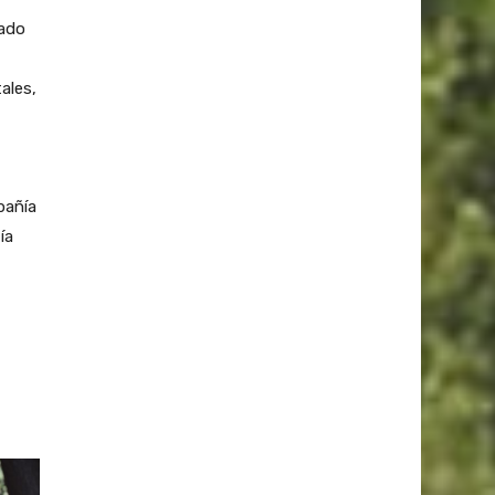
iado
ales,
pañía
ía