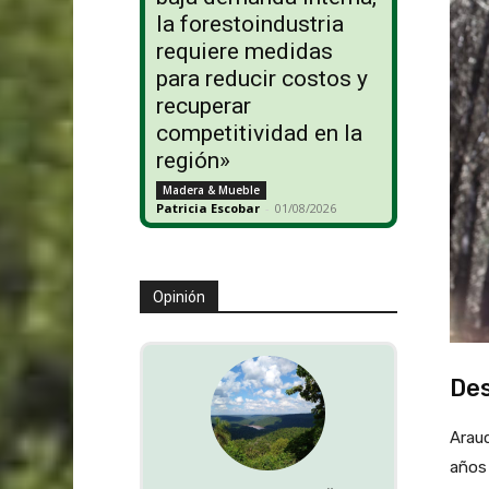
la forestoindustria
requiere medidas
para reducir costos y
recuperar
competitividad en la
región»
Madera & Mueble
Patricia Escobar
-
01/08/2026
Opinión
Des
Arau
años 