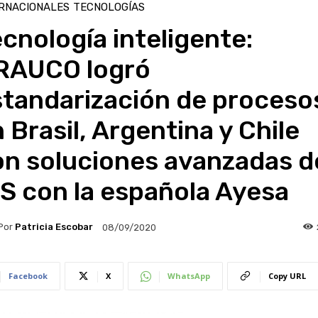
RNACIONALES
TECNOLOGÍAS
cnología inteligente:
RAUCO logró
standarización de proceso
 Brasil, Argentina y Chile
on soluciones avanzadas d
S con la española Ayesa
Por
Patricia Escobar
08/09/2020
Facebook
X
WhatsApp
Copy URL