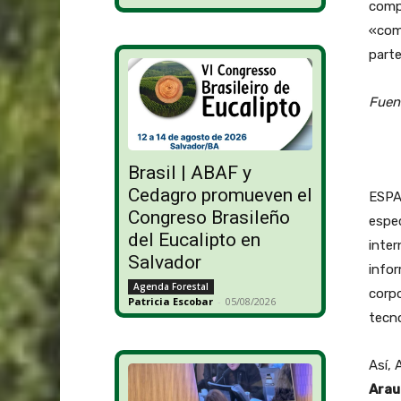
compa
«com
parte
Fuen
Brasil | ABAF y
Cedagro promueven el
ESPA
Congreso Brasileño
espec
del Eucalipto en
inter
Salvador
infor
Agenda Forestal
corp
Patricia Escobar
-
05/08/2026
tecno
Así, 
Arau