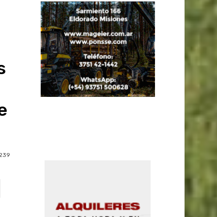
s
e
239