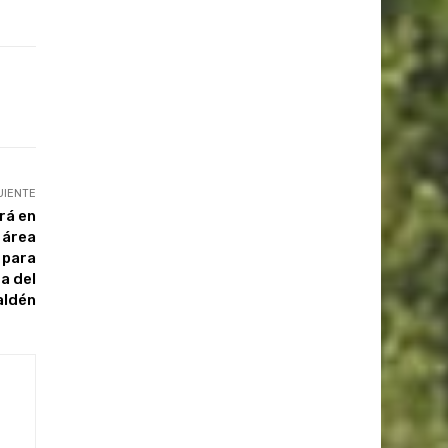
UIENTE
rá en
 área
 para
a del
aldén