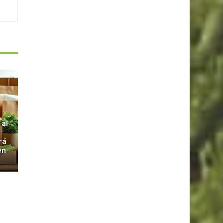
S
 al
rá
en