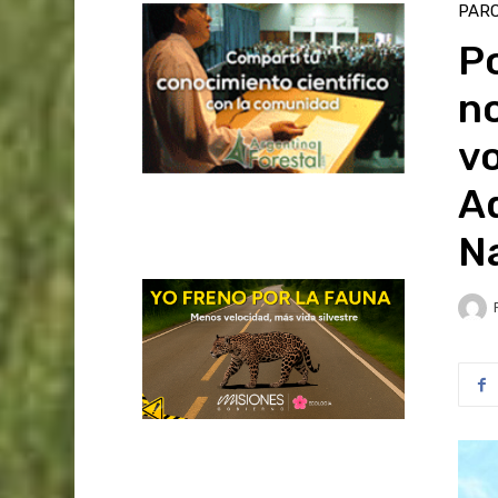
PAR
Po
n
vo
A
N