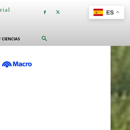
rial
ES
a
F CIENCIAS