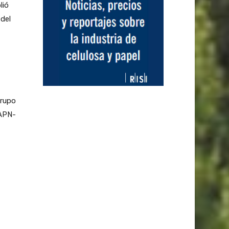
lió
del
grupo
-APN-