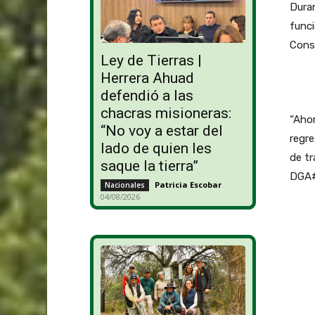
Dura
funci
Conse
Ley de Tierras |
Herrera Ahuad
defendió a las
chacras misioneras:
“Ahor
“No voy a estar del
regre
lado de quien les
de t
saque la tierra”
DGA#
Patricia Escobar
-
Nacionales
04/08/2026