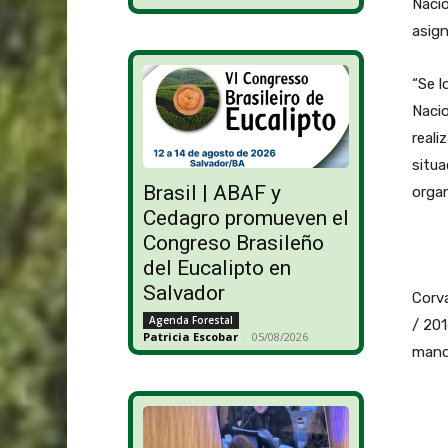
Nacio
asig
“Se l
Nacio
reali
situa
Brasil | ABAF y
orga
Cedagro promueven el
Congreso Brasileño
del Eucalipto en
Salvador
Corva
Agenda Forestal
/ 201
Patricia Escobar
-
05/08/2026
manda