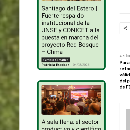
Santiago del Estero |
Fuerte respaldo
institucional de la
UNSE y CONICET a la
puesta en marcha del
proyecto Red Bosque
– Clima
ARTÍC
Cambio Climático
Para
Patricia Escobar
-
04/08/2026
refo
váli
del 
de F
A sala llena: el sector
productivo y científico