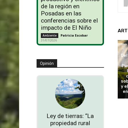
de la región en
Posadas en las
conferencias sobre el
impacto de El Niño
ART
Patricia Escobar
-
Ambiente
31/07/2026
Del
Opinión
Pu
sob
y e
en
Ley de tierras: “La
propiedad rural