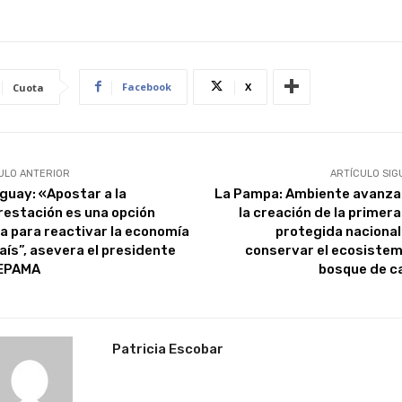
Facebook
X
Cuota
ULO ANTERIOR
ARTÍCULO SIG
guay: «Apostar a la
La Pampa: Ambiente avanza
restación es una opción
la creación de la primera
da para reactivar la economía
protegida nacional
país”, asevera el presidente
conservar el ecosistem
EPAMA
bosque de c
Patricia Escobar