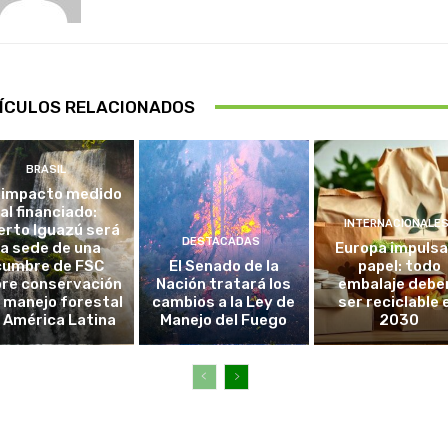
ÍCULOS RELACIONADOS
BRASIL
 impacto medido
al financiado:
INTERNACIONALE
erto Iguazú será
DESTACADAS
la sede de una
Europa impulsa
cumbre de FSC
El Senado de la
papel: todo
re conservación
Nación tratará los
embalaje debe
l manejo forestal
cambios a la Ley de
ser reciclable 
 América Latina
Manejo del Fuego
2030