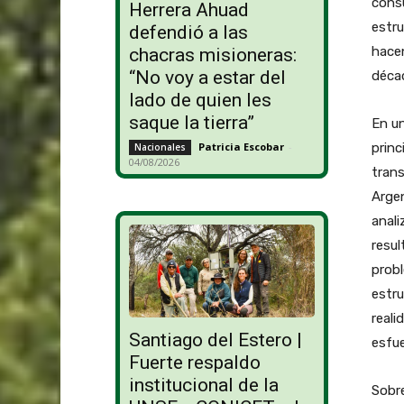
consu
Herrera Ahuad
estru
defendió a las
hacen
chacras misioneras:
“No voy a estar del
déca
lado de quien les
saque la tierra”
En un
Patricia Escobar
-
princ
Nacionales
04/08/2026
trans
Argen
anali
resul
prob
estru
reali
Santiago del Estero |
esfue
Fuerte respaldo
institucional de la
Sobre