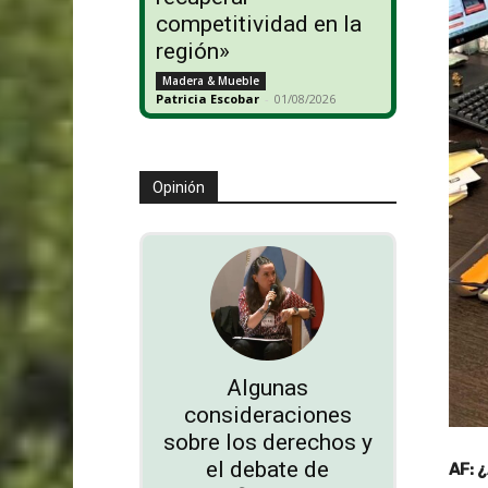
competitividad en la
región»
Madera & Mueble
Patricia Escobar
-
01/08/2026
Opinión
Algunas
consideraciones
sobre los derechos y
el debate de
AF: 