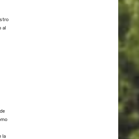
stro
 al
 de
como
 la