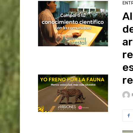
ENTR
Al
de
ar
re
e
re