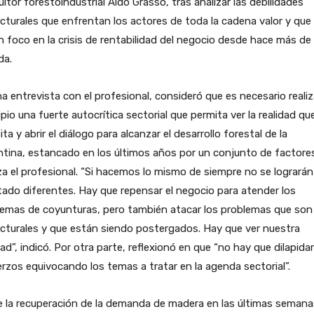
ltor forestoindustrial Aldo Grasso, tras analizar las debilidades
cturales que enfrentan los actores de toda la cadena valor y que
 foco en la crisis de rentabilidad del negocio desde hace más de
da.
a entrevista con el profesional, consideró que es necesario realiz
ipio una fuerte autocrítica sectorial que permita ver la realidad qu
ita y abrir el diálogo para alcanzar el desarrollo forestal de la
tina, estancado en los últimos años por un conjunto de factore
za el profesional. “Si hacemos lo mismo de siempre no se lograrán
tado diferentes. Hay que repensar el negocio para atender los
lemas de coyunturas, pero también atacar los problemas que son
cturales y que están siendo postergados. Hay que ver nuestra
dad”, indicó. Por otra parte, reflexionó en que “no hay que dilapidar
rzos equivocando los temas a tratar en la agenda sectorial”.
 la recuperación de la demanda de madera en las últimas semana