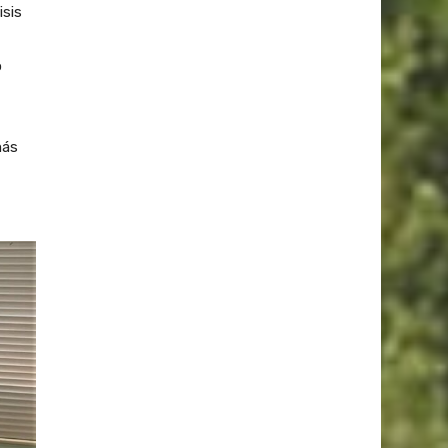
isis
o
más