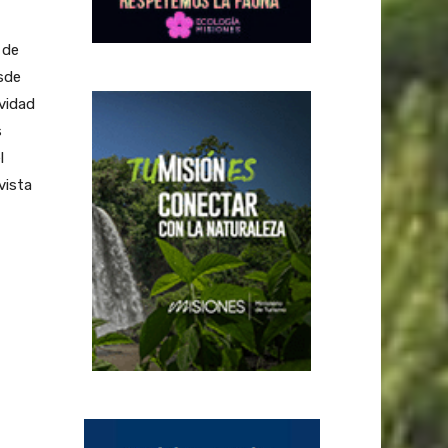
 de
esde
ividad
s
l
vista