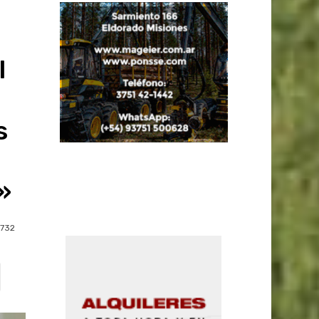
l
s
»
732