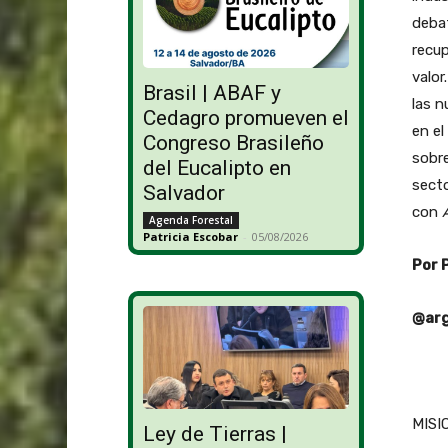
debat
recup
valor
Brasil | ABAF y
las n
Cedagro promueven el
en el
Congreso Brasileño
sobre
del Eucalipto en
secto
Salvador
con
Agenda Forestal
Patricia Escobar
-
05/08/2026
Por 
@arg
MISIO
Ley de Tierras |