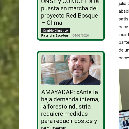
UNSE y CONICET a la
julio
puesta en marcha del
absol
proyecto Red Bosque
satis
– Clima
hace
Cambio Climático
insis
Patricia Escobar
-
04/08/2026
parte
de un
neces
AMAYADAP: «Ante la
baja demanda interna,
la forestoindustria
requiere medidas
para reducir costos y
recuperar