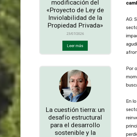
modificación del
camb
«Proyecto de Ley de
Inviolabilidad de la
AG: S
Propiedad Privada»
secto
23/07/2026
impac
agudi
Leer más
afro
Por o
mome
busca
En lo
La cuestión tierra: un
secto
desafío estructural
reinv
para el desarrollo
princ
sostenible y la
perdi