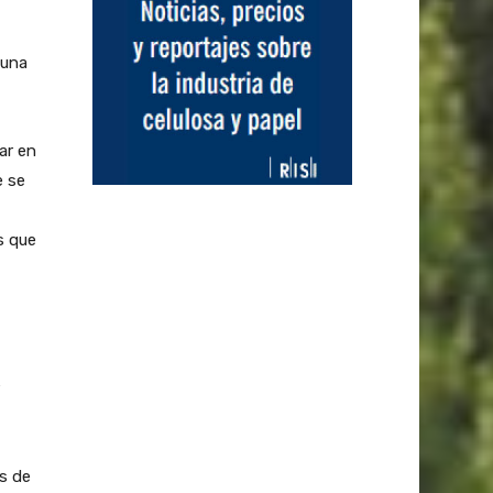
 una
ar en
e se
s que
s de