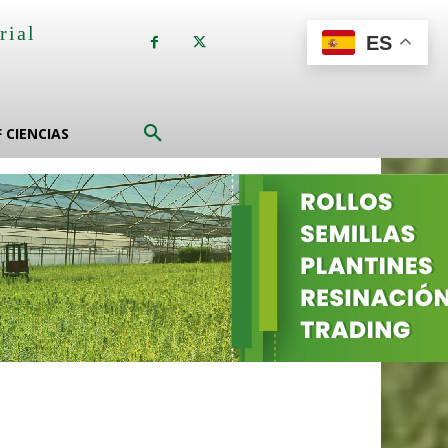
rial
ES
a
F CIENCIAS