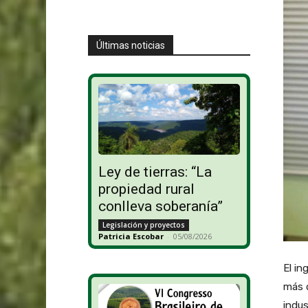
Últimas noticias
Ley de tierras: “La
propiedad rural
conlleva soberanía”
Legislación y proyectos
Patricia Escobar
-
05/08/2026
El in
más d
indus