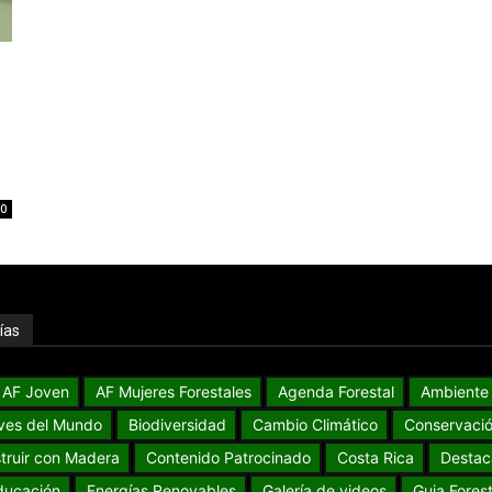
0
ías
AF Joven
AF Mujeres Forestales
Agenda Forestal
Ambiente
ves del Mundo
Biodiversidad
Cambio Climático
Conservaci
truir con Madera
Contenido Patrocinado
Costa Rica
Destac
ducación
Energías Renovables
Galería de videos
Guia Forest