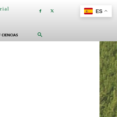
rial
ES
a
F CIENCIAS