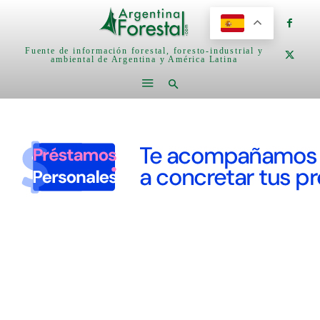
Fuente de información forestal, foresto-industrial y
ambiental de Argentina y América Latina