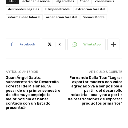
TAGS
actividad esencial
algarrobos
Chaco
coronavirus
desmontes ilegales
El Impenetrable
extracción forestal
informalidad laboral
ordenación forestal
Somos Monte
Facebook
X
WhatsApp
ARTÍCULO ANTERIOR
ARTÍCULO SIGUIENTE
Juan Ángel Gauto,
Fernando Dalla Tea: “Lograr
subsecretario de Desarrollo
exportar madera con valor
Forestal de Misiones: “A
agregado va a ser posible a
pesar de un primer semestre
partir del desarrollo
de año muy complejo, la
industrial local y no a partir
mejor noticia es haber
de restricciones de exportar
contado con un Estado
productos primarios”
presente»