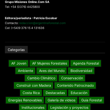
G
rupo Misiones
Online.Com
SA
Tel: +54 (0376) 4425800
Editora/periodista : Patricia Escobar
Contacto:
redaccion@argentinaforestal.com
Cel: (+54)9 376 15 4 131636
Categorías
AF Joven
AF Mujeres Forestales
Agenda Forestal
Ambiente
Aves del Mundo
Biodiversidad
Cambio Climático
Conservación
Construir con Madera
Contenido Patrocinado
Costa Rica
Destacadas
Educación
Energías Renovables
Galería de videos
Guia Forestal
Institucionales
Legislación y proyectos