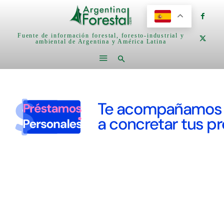
Fuente de información forestal, foresto-industrial y
ambiental de Argentina y América Latina