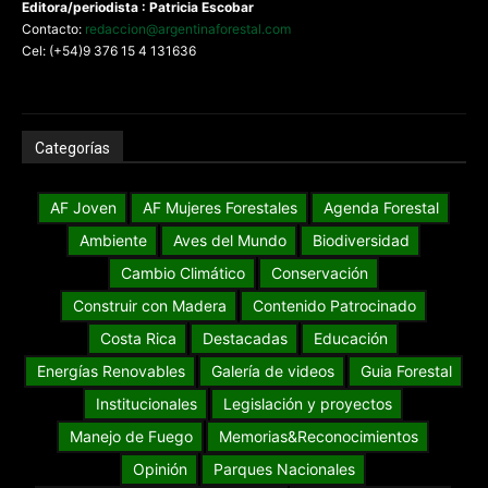
Editora/periodista : Patricia Escobar
Contacto:
redaccion@argentinaforestal.com
Cel: (+54)9 376 15 4 131636
Categorías
AF Joven
AF Mujeres Forestales
Agenda Forestal
Ambiente
Aves del Mundo
Biodiversidad
Cambio Climático
Conservación
Construir con Madera
Contenido Patrocinado
Costa Rica
Destacadas
Educación
Energías Renovables
Galería de videos
Guia Forestal
Institucionales
Legislación y proyectos
Manejo de Fuego
Memorias&Reconocimientos
Opinión
Parques Nacionales