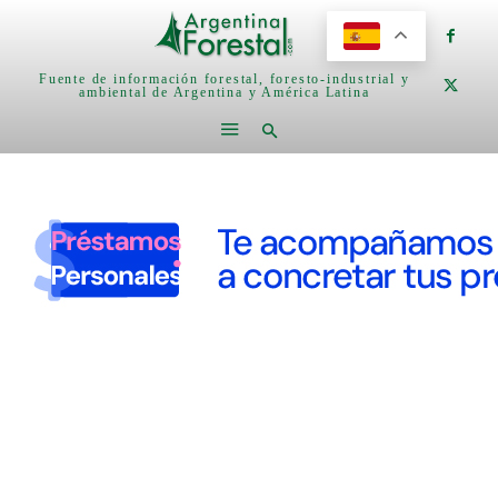
Fuente de información forestal, foresto-industrial y
ambiental de Argentina y América Latina