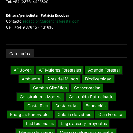
Tel: +54 (0376) 4425800
Editora/periodista : Patricia Escobar
Contacto:
redaccion@argentinaforestal.com
Cel: (+54)9 376 15 4 131636
Categorías
AF Joven
AF Mujeres Forestales
Agenda Forestal
Ambiente
Aves del Mundo
Biodiversidad
Cambio Climático
Conservación
Construir con Madera
Contenido Patrocinado
Costa Rica
Destacadas
Educación
Energías Renovables
Galería de videos
Guia Forestal
Institucionales
Legislación y proyectos
Manejo de Fuego
Memorias&Reconocimientos