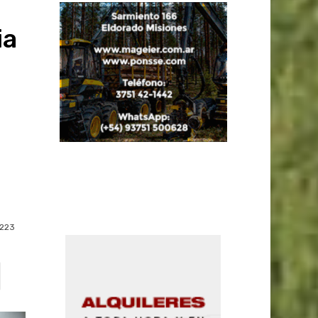
ia
223