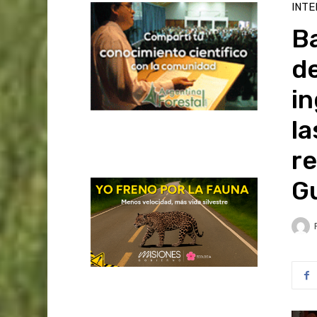
INTE
B
de
in
la
r
G