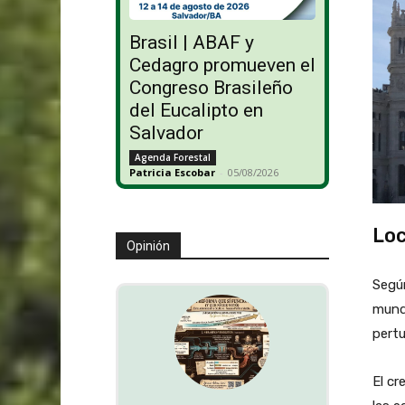
Brasil | ABAF y
Cedagro promueven el
Congreso Brasileño
del Eucalipto en
Salvador
Agenda Forestal
Patricia Escobar
-
05/08/2026
Loc
Opinión
Según
mundi
pertu
El cr