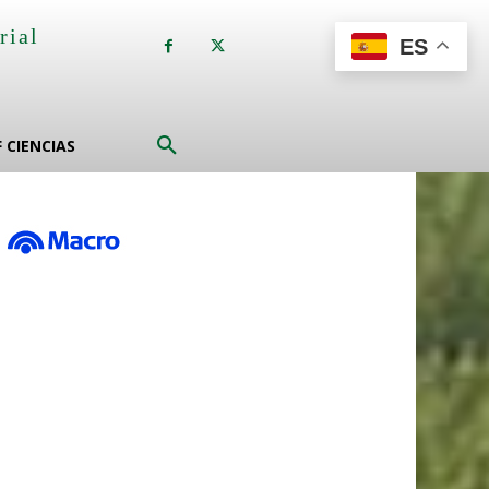
rial
ES
a
F CIENCIAS