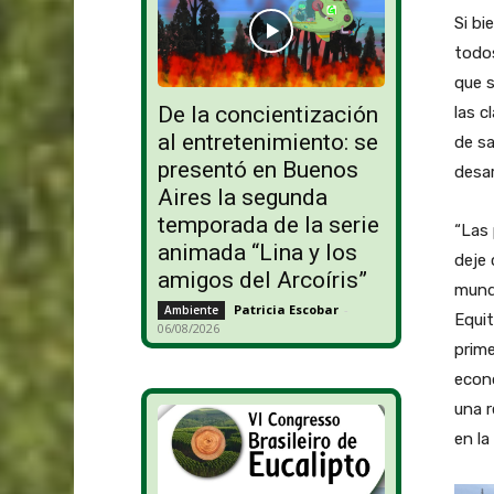
Si bi
todos
que s
De la concientización
las c
al entretenimiento: se
de sa
presentó en Buenos
desar
Aires la segunda
temporada de la serie
“Las 
animada “Lina y los
deje 
amigos del Arcoíris”
mundi
Patricia Escobar
-
Ambiente
Equit
06/08/2026
prime
econó
una r
en la