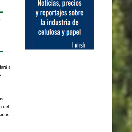
,
jará a
o
ás
a del
sicos