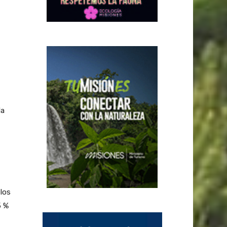
la
los
5 %