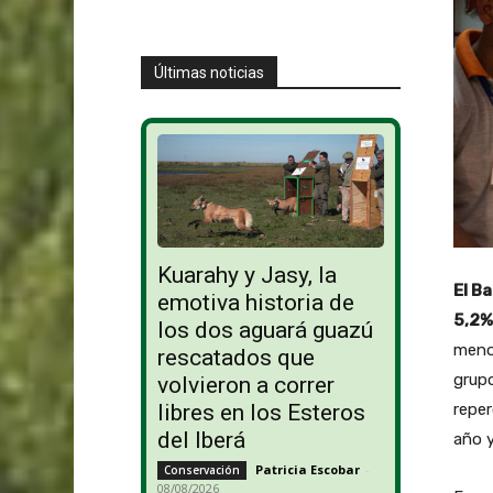
Últimas noticias
Kuarahy y Jasy, la
El B
emotiva historia de
5,2%
los dos aguará guazú
menor
rescatados que
grupo
volvieron a correr
libres en los Esteros
reper
del Iberá
año y
Patricia Escobar
-
Conservación
08/08/2026