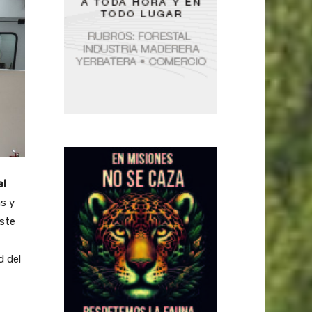
el
s y
este
d del