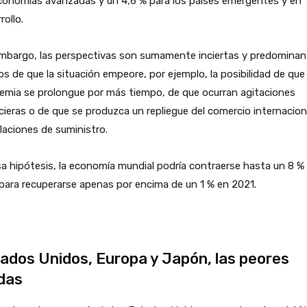
conomías avanzadas y un 4,6 % para los países emergentes y en
rollo.
embargo, las perspectivas son sumamente inciertas y predominan
os de que la situación empeore, por ejemplo, la posibilidad de que 
emia se prolongue por más tiempo, de que ocurran agitaciones
cieras o de que se produzca un repliegue del comercio internacion
elaciones de suministro.
a hipótesis, la economía mundial podría contraerse hasta un 8 %
para recuperarse apenas por encima de un 1 % en 2021.
ados Unidos, Europa y Japón, las peores
das