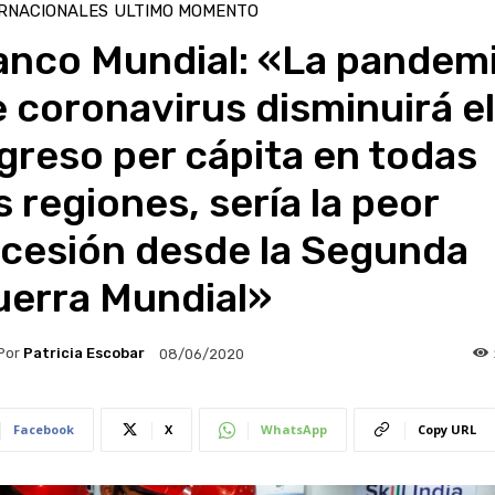
RNACIONALES
ULTIMO MOMENTO
anco Mundial: «La pandem
 coronavirus disminuirá el
greso per cápita en todas
s regiones, sería la peor
ecesión desde la Segunda
uerra Mundial»
Por
Patricia Escobar
08/06/2020
Facebook
X
WhatsApp
Copy URL