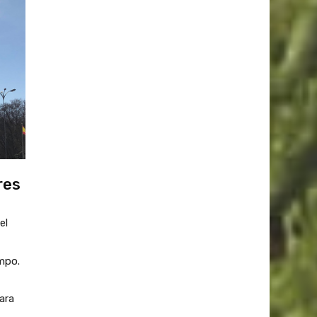
res
el
mpo.
ara