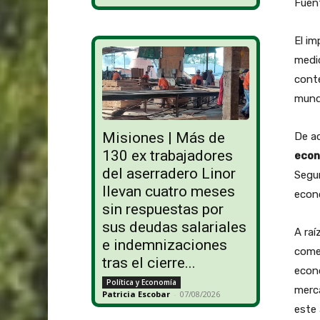
Fuen
El im
medi
cont
mundi
Misiones | Más de
De ac
130 ex trabajadores
econ
del aserradero Linor
Segun
llevan cuatro meses
econo
sin respuestas por
sus deudas salariales
A raí
e indemnizaciones
comer
tras el cierre...
econ
Política y Economía
merca
Patricia Escobar
-
07/08/2026
este