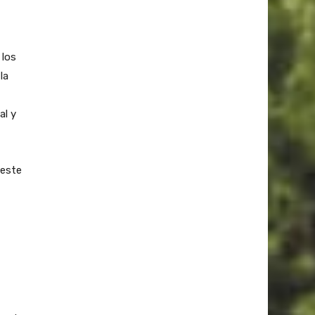
 los
la
al y
 este