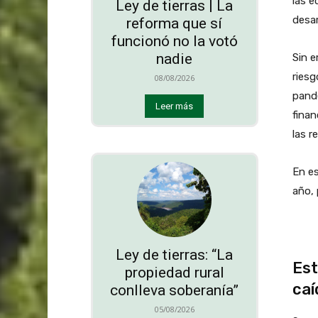
las e
Ley de tierras | La
desar
reforma que sí
funcionó no la votó
nadie
Sin 
riesg
08/08/2026
pand
Leer más
finan
las r
En es
año, 
Ley de tierras: “La
Est
propiedad rural
caí
conlleva soberanía”
05/08/2026