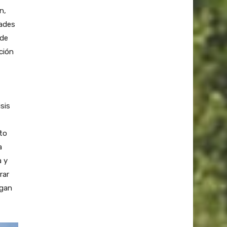
n,
dades
 de
nción
sis
to
a
a y
rar
igan