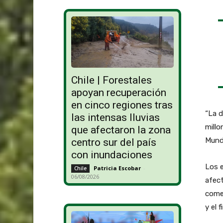
Chile | Forestales
apoyan recuperación
en cinco regiones tras
“La d
las intensas lluvias
millo
que afectaron la zona
Mundi
centro sur del país
con inundaciones
Los 
Patricia Escobar
-
Chile
06/08/2026
afec
comer
y el 