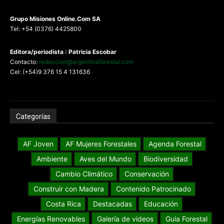
G
rupo Misiones
Online.Com
SA
Tel: +54 (0376) 4425800
Editora/periodista : Patricia Escobar
Contacto:
redaccion@argentinaforestal.com
Cel: (+54)9 376 15 4 131636
Categorías
AF Joven
AF Mujeres Forestales
Agenda Forestal
Ambiente
Aves del Mundo
Biodiversidad
Cambio Climático
Conservación
Construir con Madera
Contenido Patrocinado
Costa Rica
Destacadas
Educación
Energías Renovables
Galería de videos
Guia Forestal