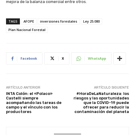
mejora de la balanza comercial entre otros.
TAGS
AFOPE
inversiones forestales
Ley 25.080
Plan Nacional Forestal
Facebook
X
WhatsApp
ARTÍCULO ANTERIOR
ARTÍCULO SIGUIENTE
INTA Colón: el «Polaco»
#HoraDeLaNaturaleza: los
Castelli siempre
riesgos y las oportunidades
acompañando las tareas de
que la COVID-19 puede
campo y el vínculo con los
ofrecer para reducir la
productores
contaminación del planeta