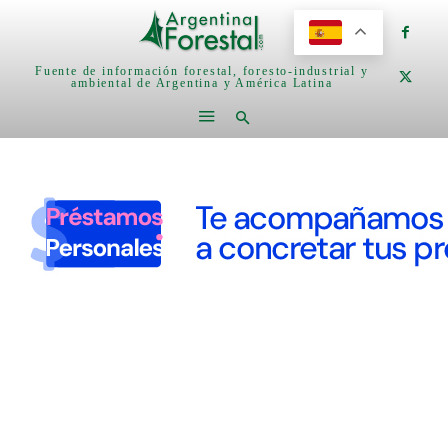
Fuente de información forestal, foresto-industrial y
ambiental de Argentina y América Latina