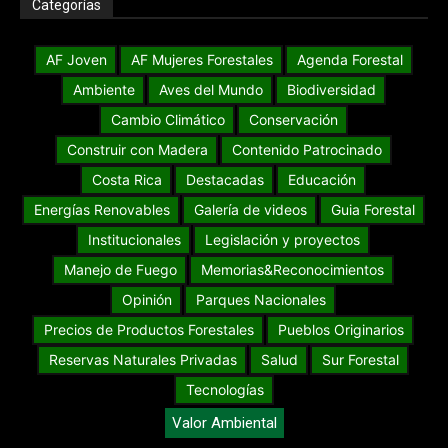
Categorías
AF Joven
AF Mujeres Forestales
Agenda Forestal
Ambiente
Aves del Mundo
Biodiversidad
Cambio Climático
Conservación
Construir con Madera
Contenido Patrocinado
Costa Rica
Destacadas
Educación
Energías Renovables
Galería de videos
Guia Forestal
Institucionales
Legislación y proyectos
Manejo de Fuego
Memorias&Reconocimientos
Opinión
Parques Nacionales
Precios de Productos Forestales
Pueblos Originarios
Reservas Naturales Privadas
Salud
Sur Forestal
Tecnologías
Valor Ambiental