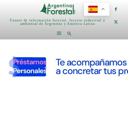
Fuente de información forestal, foresto-industrial y
ambiental de Argentina y América Latina