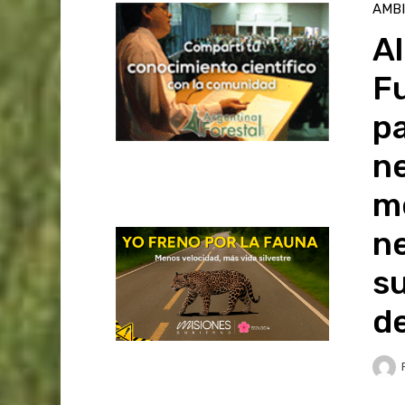
AMB
A
F
pa
ne
me
n
s
d