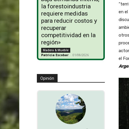
“terr
la forestoindustria
en el
requiere medidas
discu
para reducir costos y
recuperar
ambie
competitividad en la
otro
región»
proce
actor
Madera & Mueble
Patricia Escobar
-
01/08/2026
el Fo
Arge
Opinión