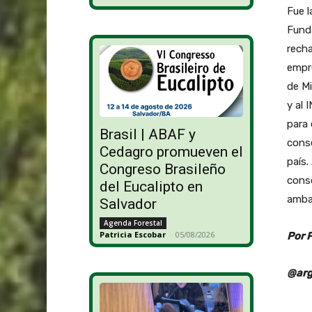
Fue l
Funda
recha
empr
de M
y al 
para 
Brasil | ABAF y
cons
Cedagro promueven el
país.
Congreso Brasileño
conse
del Eucalipto en
ambas
Salvador
Agenda Forestal
Patricia Escobar
-
05/08/2026
Por 
@arg