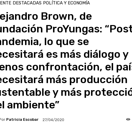
IENTE
DESTACADAS
POLÍTICA Y ECONOMÍA
lejandro Brown, de
undación ProYungas: “Pos
ndemia, lo que se
cesitará es más diálogo y
nos confrontación, el paí
ecesitará más producción
ustentable y más protecci
el ambiente”
Por
Patricia Escobar
27/04/2020