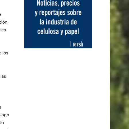
e
ción
cies
e los
 las
s
álogo
ón