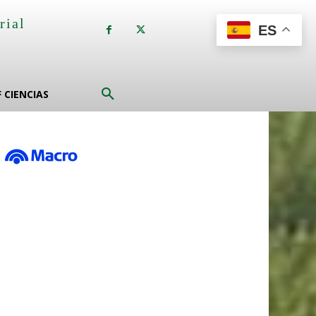
rial
ES
a
F CIENCIAS