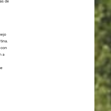
as de
nejo
tina.
 con
n a
ue