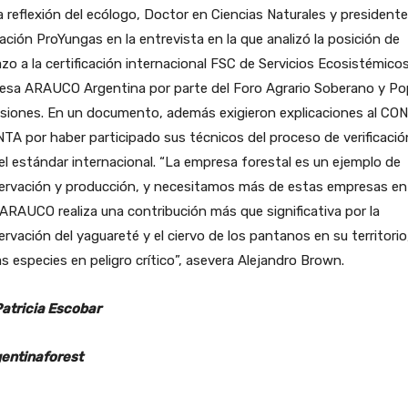
a reflexión del ecólogo, Doctor en Ciencias Naturales y president
ción ProYungas en la entrevista en la que analizó la posición de
zo a la certificación internacional FSC de Servicios Ecosistémicos
esa ARAUCO Argentina por parte del Foro Agrario Soberano y Po
isiones. En un documento, además exigieron explicaciones al CO
INTA por haber participado sus técnicos del proceso de verificació
el estándar internacional. “La empresa forestal es un ejemplo de
ervación y producción, y necesitamos más de estas empresas en 
 ARAUCO realiza una contribución más que significativa por la
rvación del yaguareté y el ciervo de los pantanos en su territorio
 especies en peligro crítico”, asevera Alejandro Brown.
Patricia Escobar
entinaforest