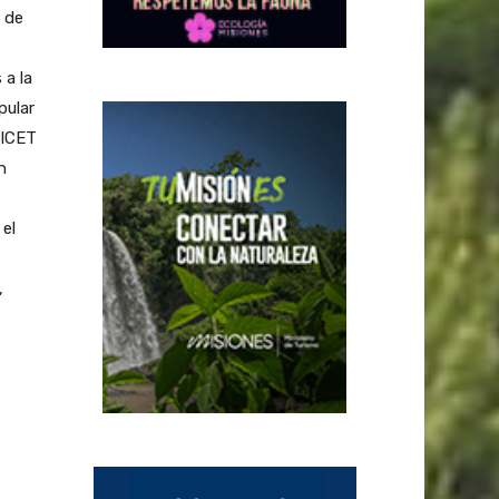
e de
 a la
pular
NICET
n
el
,