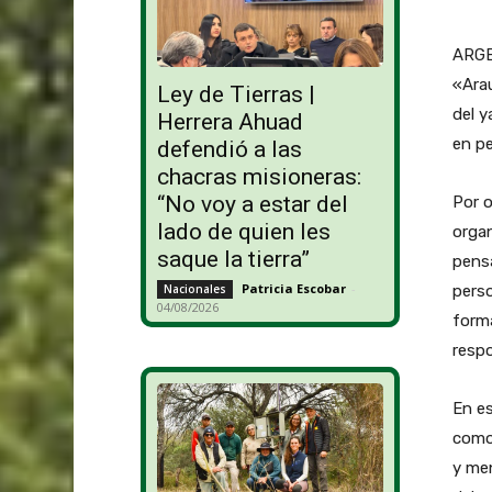
ARGE
«Arau
Ley de Tierras |
del y
Herrera Ahuad
en pe
defendió a las
chacras misioneras:
“No voy a estar del
Por o
lado de quien les
organ
saque la tierra”
pens
Patricia Escobar
-
perso
Nacionales
04/08/2026
forma
respo
En es
como
y me