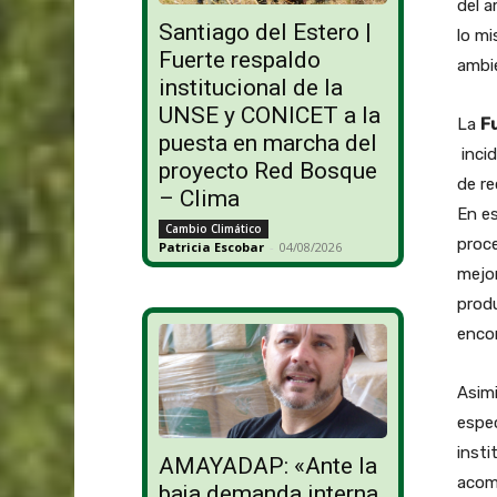
del a
Santiago del Estero |
lo mi
Fuerte respaldo
ambie
institucional de la
UNSE y CONICET a la
La
F
puesta en marcha del
incid
proyecto Red Bosque
de re
– Clima
En es
Cambio Climático
proc
Patricia Escobar
-
04/08/2026
mejor
produ
encon
Asimi
espec
insti
AMAYADAP: «Ante la
acom
baja demanda interna,