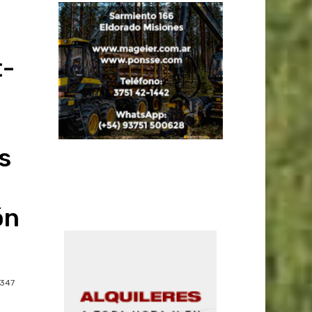
t-
s
ón
347