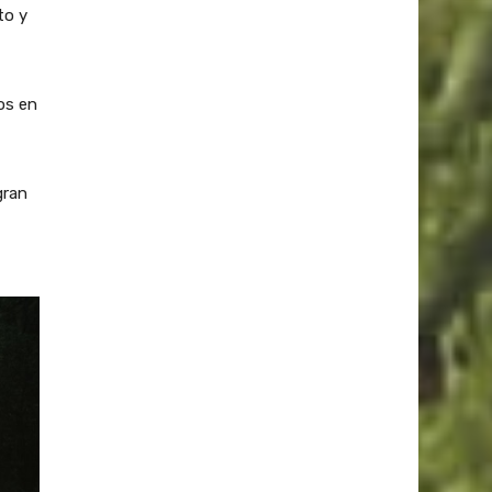
to y
os en
gran