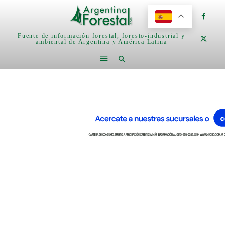
Fuente de información forestal, foresto-industrial y
ambiental de Argentina y América Latina