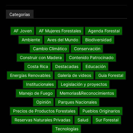
Categorías
AF Joven
AF Mujeres Forestales
Agenda Forestal
Ambiente
Aves del Mundo
Biodiversidad
Cambio Climático
Conservación
Construir con Madera
Contenido Patrocinado
Costa Rica
Destacadas
Educación
Energías Renovables
Galería de videos
Guia Forestal
Institucionales
Legislación y proyectos
Manejo de Fuego
Memorias&Reconocimientos
Opinión
Parques Nacionales
Precios de Productos Forestales
Pueblos Originarios
Reservas Naturales Privadas
Salud
Sur Forestal
Tecnologías