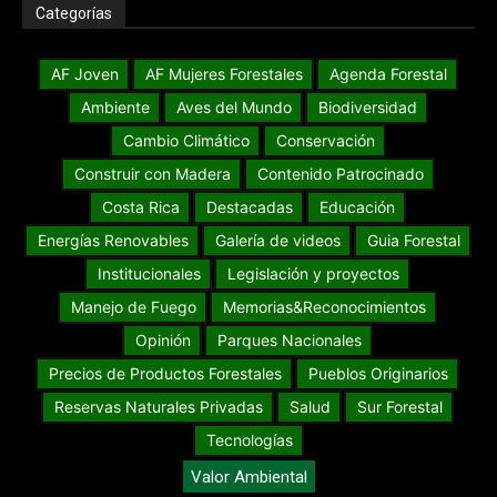
Categorías
AF Joven
AF Mujeres Forestales
Agenda Forestal
Ambiente
Aves del Mundo
Biodiversidad
Cambio Climático
Conservación
Construir con Madera
Contenido Patrocinado
Costa Rica
Destacadas
Educación
Energías Renovables
Galería de videos
Guia Forestal
Institucionales
Legislación y proyectos
Manejo de Fuego
Memorias&Reconocimientos
Opinión
Parques Nacionales
Precios de Productos Forestales
Pueblos Originarios
Reservas Naturales Privadas
Salud
Sur Forestal
Tecnologías
Valor Ambiental