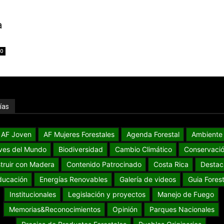
a
0
ías
AF Joven
AF Mujeres Forestales
Agenda Forestal
Ambiente
ves del Mundo
Biodiversidad
Cambio Climático
Conservaci
truir con Madera
Contenido Patrocinado
Costa Rica
Destac
ducación
Energías Renovables
Galería de videos
Guia Forest
Institucionales
Legislación y proyectos
Manejo de Fuego
Memorias&Reconocimientos
Opinión
Parques Nacionales