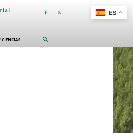
rial
ES
a
F CIENCIAS